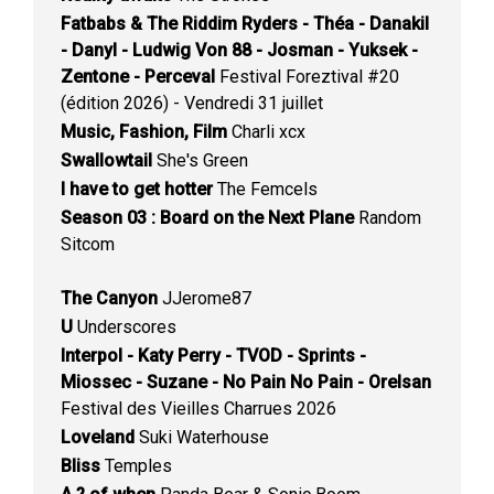
Fatbabs & The Riddim Ryders - Théa - Danakil
- Danyl - Ludwig Von 88 - Josman - Yuksek -
Zentone - Perceval
Festival Foreztival #20
(édition 2026) - Vendredi 31 juillet
Music, Fashion, Film
Charli xcx
Swallowtail
She's Green
I have to get hotter
The Femcels
Season 03 : Board on the Next Plane
Random
Sitcom
The Canyon
JJerome87
U
Underscores
Interpol - Katy Perry - TVOD - Sprints -
Miossec - Suzane - No Pain No Pain - Orelsan
Festival des Vieilles Charrues 2026
Loveland
Suki Waterhouse
Bliss
Temples