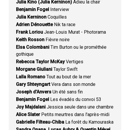
Julia Kino (Julia Kerninon)
Adieu la chair
Benjamin Fogel
Interview
Julia Kerninon
Coquilles
Adrien Dénouette
Nik ta race
Frank Loriou
Jean-Louis Murat - Photorama
Keith Rosson
Fièvre noire
Elsa Colombani
Tim Burton ou le prométhée
gothique
Rebecca Taylor McKay
Vertiges
Morgane Giuliani
Taylor Swift
Lalla Romano
Tout au bout de la mer
Gary Shteyngart
Vera dans son monde
Joseph d'Anvers
Un été sans fin
Benjamin Fogel
Les évadés du convoi 53
Joy Majdalani
Jessica seule dans une chambre
Alice Slater
Petits meurtres dans l'après-midi
Gabrielle Filteau-Chiba
La forêt du Kamouraska
Sandra Onana, Lucas Aubry & Quentin Mével