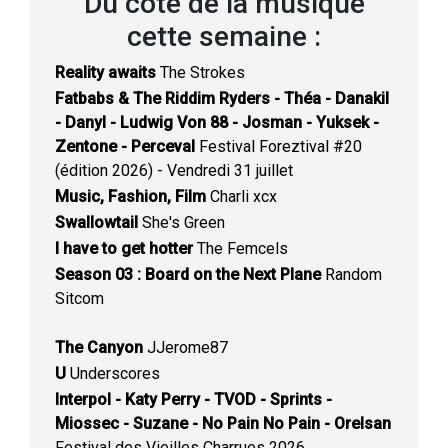
Du côté de la musique
cette semaine :
Reality awaits
The Strokes
Fatbabs & The Riddim Ryders - Théa - Danakil
- Danyl - Ludwig Von 88 - Josman - Yuksek -
Zentone - Perceval
Festival Foreztival #20
(édition 2026) - Vendredi 31 juillet
Music, Fashion, Film
Charli xcx
Swallowtail
She's Green
I have to get hotter
The Femcels
Season 03 : Board on the Next Plane
Random
Sitcom
The Canyon
JJerome87
U
Underscores
Interpol - Katy Perry - TVOD - Sprints -
Miossec - Suzane - No Pain No Pain - Orelsan
Festival des Vieilles Charrues 2026