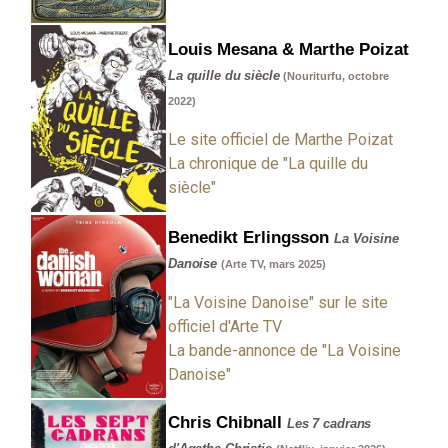
Louis Mesana & Marthe Poizat
La quille du siècle
(Nouriturfu, octobre
2022)
Le site officiel de Marthe Poizat
La chronique de "La quille du
siècle"
Benedikt Erlingsson
La Voisine
Danoise
(Arte TV, mars 2025)
"La Voisine Danoise" sur le site
officiel d'Arte TV
La bande-annonce de "La Voisine
Danoise"
Chris Chibnall
Les 7 cadrans