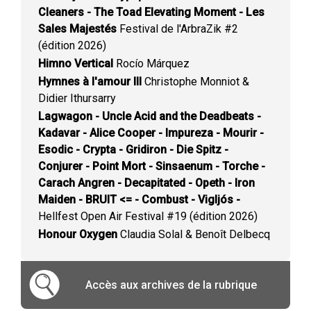
Cleaners - The Toad Elevating Moment - Les
Sales Majestés
Festival de l'ArbraZik #2
(édition 2026)
Himno Vertical
Rocío Márquez
Hymnes à l'amour III
Christophe Monniot &
Didier Ithursarry
Lagwagon - Uncle Acid and the Deadbeats -
Kadavar - Alice Cooper - Impureza - Mourir -
Esodic - Crypta - Gridiron - Die Spitz -
Conjurer - Point Mort - Sinsaenum - Torche -
Carach Angren - Decapitated - Opeth - Iron
Maiden - BRUIT <= - Combust - Vigljós -
Hellfest Open Air Festival #19 (édition 2026)
Honour Oxygen
Claudia Solal & Benoît Delbecq
Accès aux archives de la rubrique