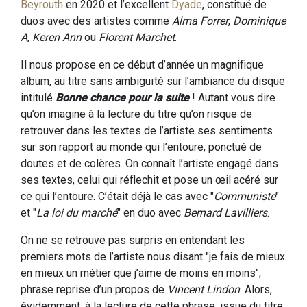
Beyrouth
en 2020 et l’excellent
Dyade
, constitué de
duos avec des artistes comme
Alma Forrer
,
Dominique
A
,
Keren Ann
ou
Florent Marchet
.
Il nous propose en ce début d’année un magnifique
album, au titre sans ambiguïté sur l’ambiance du disque
intitulé
Bonne chance pour la suite
! Autant vous dire
qu’on imagine à la lecture du titre qu’on risque de
retrouver dans les textes de l’artiste ses sentiments
sur son rapport au monde qui l’entoure, ponctué de
doutes et de colères. On connaît l’artiste engagé dans
ses textes, celui qui réflechit et pose un œil acéré sur
ce qui l’entoure. C’était déjà le cas avec "
Communiste
"
et "
La loi du marché
" en duo avec
Bernard Lavilliers
.
On ne se retrouve pas surpris en entendant les
premiers mots de l’artiste nous disant "je fais de mieux
en mieux un métier que j’aime de moins en moins",
phrase reprise d’un propos de
Vincent Lindon
. Alors,
évidemment, à la lecture de cette phrase, issue du titre