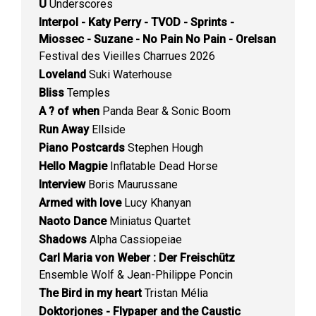
U
Underscores
Interpol - Katy Perry - TVOD - Sprints -
Miossec - Suzane - No Pain No Pain - Orelsan
Festival des Vieilles Charrues 2026
Loveland
Suki Waterhouse
Bliss
Temples
A ? of when
Panda Bear & Sonic Boom
Run Away
Ellside
Piano Postcards
Stephen Hough
Hello Magpie
Inflatable Dead Horse
Interview
Boris Maurussane
Armed with love
Lucy Khanyan
Naoto Dance
Miniatus Quartet
Shadows
Alpha Cassiopeiae
Carl Maria von Weber : Der Freischütz
Ensemble Wolf & Jean-Philippe Poncin
The Bird in my heart
Tristan Mélia
Doktorjones - Flypaper and the Caustic