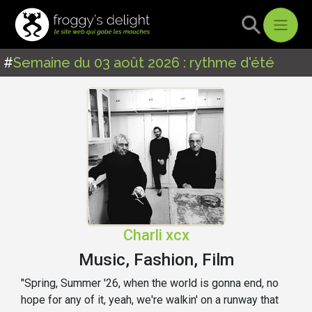
#
Semaine du 03 août 2026 : rythme d'été
Charli xcx
Music, Fashion, Film
"Spring, Summer '26, when the world is gonna end, no
hope for any of it, yeah, we're walkin' on a runway that