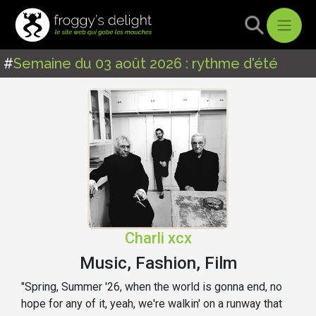
#
Semaine du 03 août 2026 : rythme d'été
Charli xcx
Music, Fashion, Film
"Spring, Summer '26, when the world is gonna end, no
hope for any of it, yeah, we're walkin' on a runway that