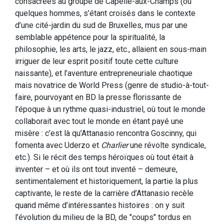
consacrées au groupe de Capelle-aux-Champs (où
quelques hommes, s’étant croisés dans le contexte
d’une cité-jardin du sud de Bruxelles, mus par une
semblable appétence pour la spiritualité, la
philosophie, les arts, le jazz, etc., allaient en sous-main
irriguer de leur esprit positif toute cette culture
naissante), et l’aventure entrepreneuriale chaotique
mais novatrice de World Press (genre de studio-à-tout-
faire, pourvoyant en BD la presse florissante de
l’époque à un rythme quasi-industriel, où tout le monde
collaborait avec tout le monde en étant payé une
misère : c’est là qu’Attanasio rencontra Goscinny, qui
fomenta avec Uderzo et
Charlier
une révolte syndicale,
etc.). Si le récit des temps héroïques où tout était à
inventer – et où ils ont tout inventé – demeure,
sentimentalement et historiquement, la partie la plus
captivante, le reste de la carrière d’Attanasio recèle
quand même d’intéressantes histoires : on y suit
l’évolution du milieu de la BD, de "coups" tordus en