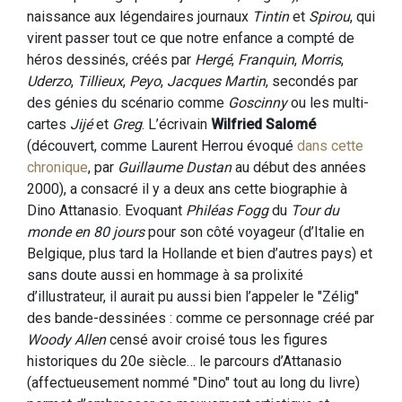
naissance aux légendaires journaux
Tintin
et
Spirou
, qui
virent passer tout ce que notre enfance a compté de
héros dessinés, créés par
Hergé
,
Franquin
,
Morris
,
Uderzo
,
Tillieux
,
Peyo
,
Jacques Martin
, secondés par
des génies du scénario comme
Goscinny
ou les multi-
cartes
Jijé
et
Greg
. L’écrivain
Wilfried Salomé
(découvert, comme Laurent Herrou évoqué
dans cette
chronique
, par
Guillaume Dustan
au début des années
2000), a consacré il y a deux ans cette biographie à
Dino Attanasio. Evoquant
Philéas Fogg
du
Tour du
monde en 80 jours
pour son côté voyageur (d’Italie en
Belgique, plus tard la Hollande et bien d’autres pays) et
sans doute aussi en hommage à sa prolixité
d’illustrateur, il aurait pu aussi bien l’appeler le "Zélig"
des bande-dessinées : comme ce personnage créé par
Woody Allen
censé avoir croisé tous les figures
historiques du 20e siècle… le parcours d’Attanasio
(affectueusement nommé "Dino" tout au long du livre)