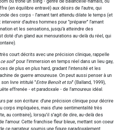
oom où trône un sling - genre de balancelle-harnais, où
offre (en équilibre entravé) aux désirs de l'autre, qui
onde des corps - l'amant tant attendu dilate le temps (et
ait intervenir d'autres hommes pour "préparer" l'amant
gination et les sensations, jusqu'à atteindre des
t doté d'un gland aux mensurations au-delà du réel, qui
ontaire).
ès court décrits avec une précision clinique, rappelle
ce soir
" pour l'immersion en temps réel dans un lieu gay,
nces de plus en plus hard, gradant l'intensité et les
achine de guerre amoureuse. On peut aussi penser à un
 son livre intitulé "
Entre Benoît et toi
" (Balland, 1999),
uête effrenée - et paradoxale - de l'amoureux idéal.
s par son écriture: d'une précision clinique pour décrire
du corps impliquées, mais d'une sentimentalité très
, au contraire), lorsqu'il s'agit de dire, au-delà des
de l'amour. Cette franchise fleur bleue, mettant son coeur
it de ce narrateur soumis une figure paradoxalement