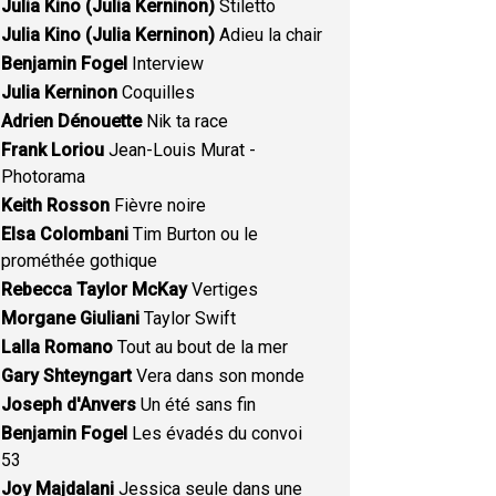
Julia Kino (Julia Kerninon)
Stiletto
Julia Kino (Julia Kerninon)
Adieu la chair
Benjamin Fogel
Interview
Julia Kerninon
Coquilles
Adrien Dénouette
Nik ta race
Frank Loriou
Jean-Louis Murat -
Photorama
Keith Rosson
Fièvre noire
Elsa Colombani
Tim Burton ou le
prométhée gothique
Rebecca Taylor McKay
Vertiges
Morgane Giuliani
Taylor Swift
Lalla Romano
Tout au bout de la mer
Gary Shteyngart
Vera dans son monde
Joseph d'Anvers
Un été sans fin
Benjamin Fogel
Les évadés du convoi
53
Joy Majdalani
Jessica seule dans une