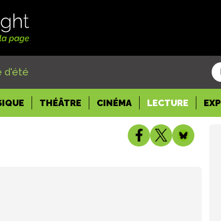
 d'été
SIQUE
THÉÂTRE
CINÉMA
LECTURE
EX