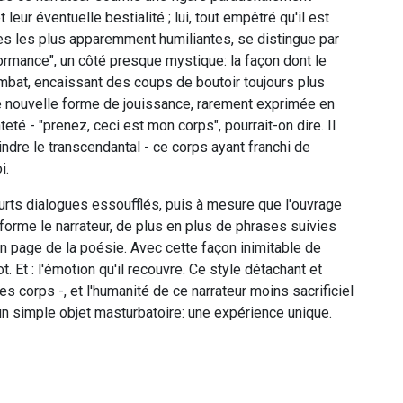
leur éventuelle bestialité ; lui, tout empêtré qu'il est
es les plus apparemment humiliantes, se distingue par
formance", un côté presque mystique: la façon dont le
ombat, encaissant des coups de boutoir toujours plus
ne nouvelle forme de jouissance, rarement exprimée en
teté - "prenez, ceci est mon corps", pourrait-on dire. Il
ndre le transcendantal - ce corps ayant franchi de
i.
ourts dialogues essoufflés, puis à mesure que l'ouvrage
forme le narrateur, de plus en plus de phrases suivies
n page de la poésie. Avec cette façon inimitable de
t. Et : l'émotion qu'il recouvre. Ce style détachant et
s corps -, et l'humanité de ce narrateur moins sacrificiel
qu'un simple objet masturbatoire: une expérience unique.