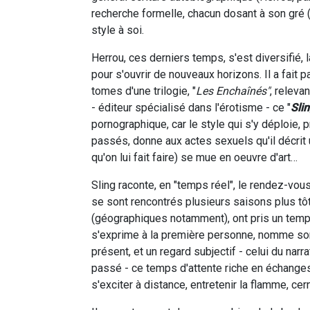
recherche formelle, chacun dosant à son gré 
style à soi.
Herrou, ces derniers temps, s'est diversifié, 
pour s'ouvrir de nouveaux horizons. Il a fait
tomes d'une trilogie, "
Les Enchaînés"
, releva
- éditeur spécialisé dans l'érotisme - ce "
Sli
pornographique, car le style qui s'y déploie, 
passés, donne aux actes sexuels qu'il décrit 
qu'on lui fait faire) se mue en oeuvre d'art…
Sling raconte, en "temps réel", le rendez-
se sont rencontrés plusieurs saisons plus 
(géographiques notamment), ont pris un temps i
s'exprime à la première personne, nomme son
présent, et un regard subjectif - celui du na
passé - ce temps d'attente riche en échange
s'exciter à distance, entretenir la flamme, ce