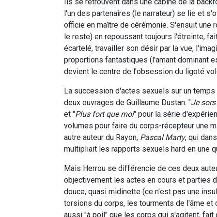
Ils se retrouvent dans une cabine de la backr
l'un des partenaires (le narrateur) se lie et s'
officie en maître de cérémonie. S'ensuit une r
le reste) en repoussant toujours l'étreinte, f
écartelé, travailler son désir par la vue, l'ima
proportions fantastiques (l'amant dominant es
devient le centre de l'obsession du ligoté vol
La succession d'actes sexuels sur un temps tr
deux ouvrages de Guillaume Dustan: "
Je sors 
et "
Plus fort que moi
" pour la série d'expérie
volumes pour faire du corps-récepteur une m
autre auteur du Rayon,
Pascal Marty
, qui dans
multipliait les rapports sexuels hard en une q
Mais Herrou se différencie de ces deux auteur
objectivement les actes en cours et parties 
douce, quasi midinette (ce n'est pas une insulte
torsions du corps, les tourments de l'âme et 
aussi "à poil" que les corps qui s'agitent, fa