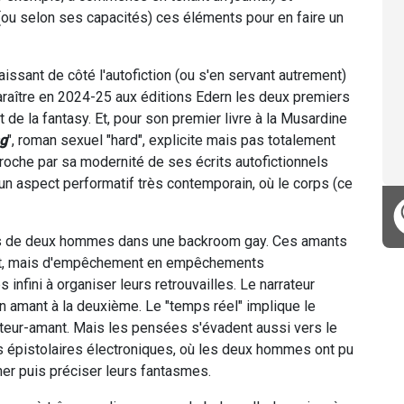
(ou selon ses capacités) ces éléments pour en faire un
laissant de côté l'autofiction (ou s'en servant autrement)
 paraître en 2024-25 aux éditions Edern les deux premiers
nt de la fantasy. Et, pour son premier livre à la Musardine
ng
", roman sexuel "hard", explicite mais pas totalement
proche par sa modernité de ses écrits autofictionnels
un aspect performatif très contemporain, où le corps (ce
vous de deux hommes dans une backroom gay. Ces amants
tôt, mais d'empêchement en empêchements
nfini à organiser leurs retrouvailles. Le narrateur
 amant à la deuxième. Le "temps réel" implique le
rrateur-amant. Mais les pensées s'évadent aussi vers le
s épistolaires électroniques, où les deux hommes ont pu
rner puis préciser leurs fantasmes.