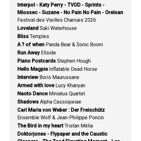
Interpol - Katy Perry - TVOD - Sprints -
Miossec - Suzane - No Pain No Pain - Orelsan
Festival des Vieilles Charrues 2026
Loveland
Suki Waterhouse
Bliss
Temples
A ? of when
Panda Bear & Sonic Boom
Run Away
Ellside
Piano Postcards
Stephen Hough
Hello Magpie
Inflatable Dead Horse
Interview
Boris Maurussane
Armed with love
Lucy Khanyan
Naoto Dance
Miniatus Quartet
Shadows
Alpha Cassiopeiae
Carl Maria von Weber : Der Freischütz
Ensemble Wolf & Jean-Philippe Poncin
The Bird in my heart
Tristan Mélia
Doktorjones - Flypaper and the Caustic