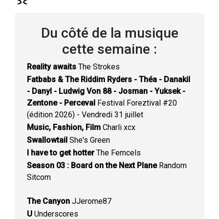
Du côté de la musique
cette semaine :
Reality awaits
The Strokes
Fatbabs & The Riddim Ryders - Théa - Danakil
- Danyl - Ludwig Von 88 - Josman - Yuksek -
Zentone - Perceval
Festival Foreztival #20
(édition 2026) - Vendredi 31 juillet
Music, Fashion, Film
Charli xcx
Swallowtail
She's Green
I have to get hotter
The Femcels
Season 03 : Board on the Next Plane
Random
Sitcom
The Canyon
JJerome87
U
Underscores