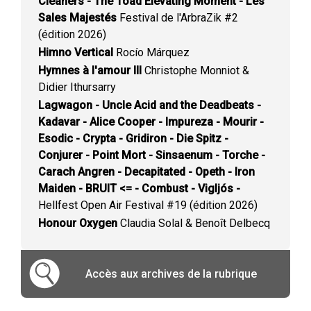
Cleaners - The Toad Elevating Moment - Les
Sales Majestés
Festival de l'ArbraZik #2
(édition 2026)
Himno Vertical
Rocío Márquez
Hymnes à l'amour III
Christophe Monniot &
Didier Ithursarry
Lagwagon - Uncle Acid and the Deadbeats -
Kadavar - Alice Cooper - Impureza - Mourir -
Esodic - Crypta - Gridiron - Die Spitz -
Conjurer - Point Mort - Sinsaenum - Torche -
Carach Angren - Decapitated - Opeth - Iron
Maiden - BRUIT <= - Combust - Vigljós -
Hellfest Open Air Festival #19 (édition 2026)
Honour Oxygen
Claudia Solal & Benoît Delbecq
Accès aux archives de la rubrique