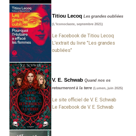
Titiou Lecoq
Les grandes oubliées
(L'Iconoclaste, septembre 2021)
Le Facebook de Titiou Lecoq
L'extrait du livre "Les grandes
oubliées"
V. E. Schwab
Quand nos os
retourneront à la terre
(Lumen, juin 2025)
Le site officiel de V. E. Schwab
Le Facebook de V. E. Schwab