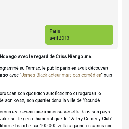
Paris
avril 2013
ry Ndongo avec le regard de Criss Niangouna.
ogrammé au Tarmac, le public parisien avait découvert
ongo
avec "
James Black acteur mais pas comédien
" puis
 brossait son quotidien autofictionne et regardait le
 de son kwatt, son quartier dans la ville de Yaoundé.
meroun est devenu une immense vedette dans son pays
 valoriser le genre humoristique, le "Valery Comedy Club"
iliforme branché sur 100 000 volts a gagné en assurance