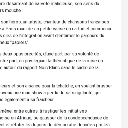
urire désarmant de naïveté malicieuse, son sens du
urs mouche.
son héros, un artiste, chanteur de chansons françaises
e à Paris muni de sa petite valise en carton et commence
les clés de l'intégration avant d'entamer le parcours du
meux "papiers".
 deux opus précités, d'une part, par sa volonté de
utre part, en privilégiant la thématique de la mise en
ée autour du rapport Noir/Blanc dans le cadre de la
eurs et son aisance pour la tchatche, en voulant brasser
nouveau one man show a perdu de sa singularité, qui
is également à sa fraîcheur.
amène, entre autres, à fustiger les initiatives
inoise en Afrique, se gausser de la condescendance de
rect et réfuter les leçons de démocratie données par les