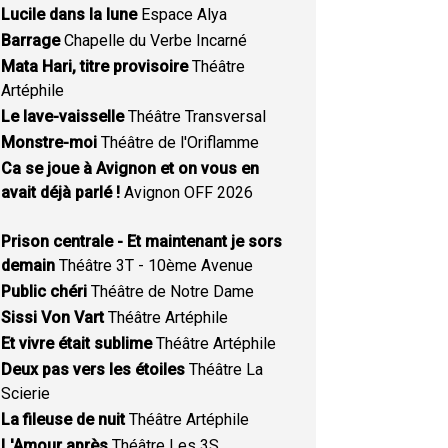
Lucile dans la lune
Espace Alya
Barrage
Chapelle du Verbe Incarné
Mata Hari, titre provisoire
Théâtre
Artéphile
Le lave-vaisselle
Théâtre Transversal
Monstre-moi
Théâtre de l'Oriflamme
Ca se joue à Avignon et on vous en
avait déjà parlé !
Avignon OFF 2026
Prison centrale - Et maintenant je sors
demain
Théâtre 3T - 10ème Avenue
Public chéri
Théâtre de Notre Dame
Sissi Von Vart
Théâtre Artéphile
Et vivre était sublime
Théâtre Artéphile
Deux pas vers les étoiles
Théâtre La
Scierie
La fileuse de nuit
Théâtre Artéphile
L'Amour après
Théâtre Les 3S