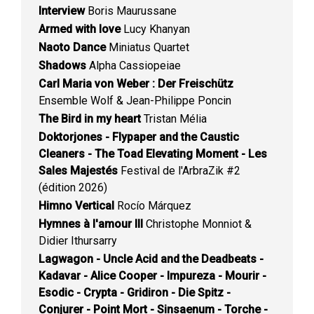
Interview
Boris Maurussane
Armed with love
Lucy Khanyan
Naoto Dance
Miniatus Quartet
Shadows
Alpha Cassiopeiae
Carl Maria von Weber : Der Freischütz
Ensemble Wolf & Jean-Philippe Poncin
The Bird in my heart
Tristan Mélia
Doktorjones - Flypaper and the Caustic
Cleaners - The Toad Elevating Moment - Les
Sales Majestés
Festival de l'ArbraZik #2
(édition 2026)
Himno Vertical
Rocío Márquez
Hymnes à l'amour III
Christophe Monniot &
Didier Ithursarry
Lagwagon - Uncle Acid and the Deadbeats -
Kadavar - Alice Cooper - Impureza - Mourir -
Esodic - Crypta - Gridiron - Die Spitz -
Conjurer - Point Mort - Sinsaenum - Torche -