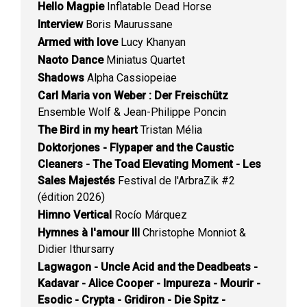
Hello Magpie
Inflatable Dead Horse
Interview
Boris Maurussane
Armed with love
Lucy Khanyan
Naoto Dance
Miniatus Quartet
Shadows
Alpha Cassiopeiae
Carl Maria von Weber : Der Freischütz
Ensemble Wolf & Jean-Philippe Poncin
The Bird in my heart
Tristan Mélia
Doktorjones - Flypaper and the Caustic
Cleaners - The Toad Elevating Moment - Les
Sales Majestés
Festival de l'ArbraZik #2
(édition 2026)
Himno Vertical
Rocío Márquez
Hymnes à l'amour III
Christophe Monniot &
Didier Ithursarry
Lagwagon - Uncle Acid and the Deadbeats -
Kadavar - Alice Cooper - Impureza - Mourir -
Esodic - Crypta - Gridiron - Die Spitz -