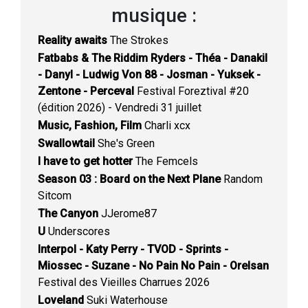
musique
:
Reality awaits
The Strokes
Fatbabs & The Riddim Ryders - Théa - Danakil
- Danyl - Ludwig Von 88 - Josman - Yuksek -
Zentone - Perceval
Festival Foreztival #20
(édition 2026) - Vendredi 31 juillet
Music, Fashion, Film
Charli xcx
Swallowtail
She's Green
I have to get hotter
The Femcels
Season 03 : Board on the Next Plane
Random
Sitcom
The Canyon
JJerome87
U
Underscores
Interpol - Katy Perry - TVOD - Sprints -
Miossec - Suzane - No Pain No Pain - Orelsan
Festival des Vieilles Charrues 2026
Loveland
Suki Waterhouse