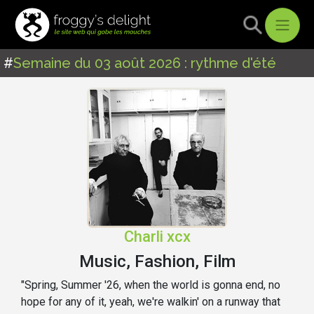
#
Semaine du 03 août 2026 : rythme d'été
Charli xcx
Music, Fashion, Film
"Spring, Summer '26, when the world is gonna end, no
hope for any of it, yeah, we're walkin' on a runway that