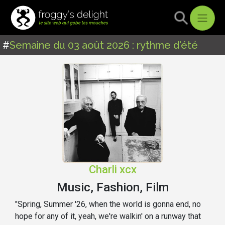
#
Semaine du 03 août 2026 : rythme d'été
Charli xcx
Music, Fashion, Film
"Spring, Summer '26, when the world is gonna end, no
hope for any of it, yeah, we're walkin' on a runway that