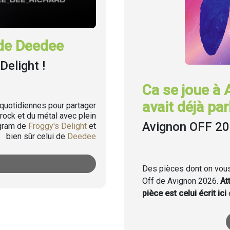
de Deedee
Delight !
Ca se joue à 
avait déjà parl
uotidiennes pour partager
rock et du métal avec plein
Avignon OFF 2
agram de
Froggy's Delight
et
bien sûr celui de
Deedee
Des pièces dont on vous 
Off de Avignon 2026.
At
pièce est celui écrit ici
e