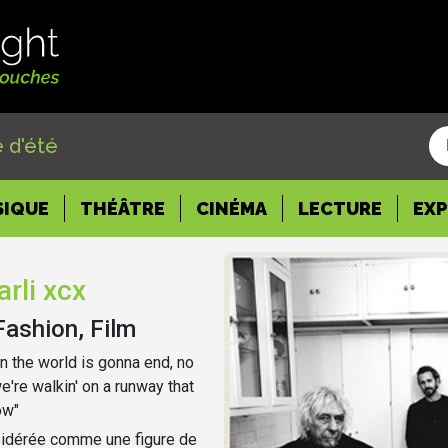
 d'été
SIQUE
THÉÂTRE
CINÉMA
LECTURE
EX
rli xcx
Fashion, Film
n the world is gonna end, no
we're walkin' on a runway that
ow"
sidérée comme une figure de