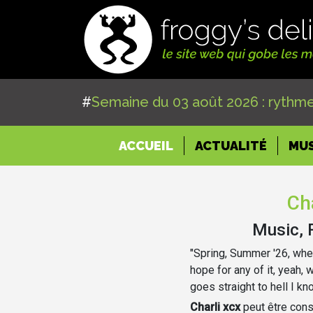
#
Semaine du 03 août 2026 : rythme
(CURRENT)
ACCUEIL
ACTUALITÉ
MU
Cha
Music, 
"Spring, Summer '26, whe
hope for any of it, yeah, 
goes straight to hell I kn
Charli xcx
peut être con