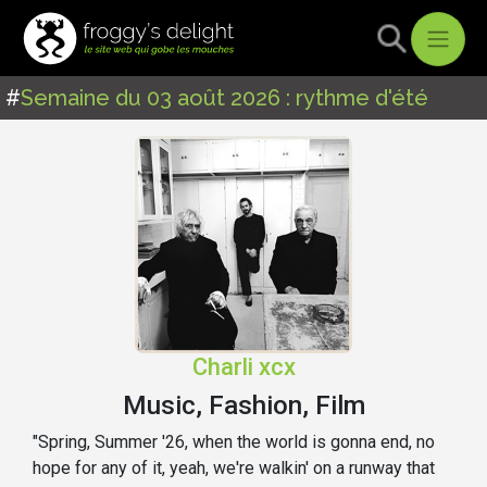
#
Semaine du 03 août 2026 : rythme d'été
Charli xcx
Music, Fashion, Film
"Spring, Summer '26, when the world is gonna end, no
hope for any of it, yeah, we're walkin' on a runway that