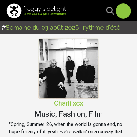
#
Semaine du 03 août 2026 : rythme d'été
Charli xcx
Music, Fashion, Film
"Spring, Summer '26, when the world is gonna end, no
hope for any of it, yeah, we're walkin' on a runway that