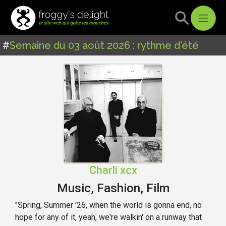
#
Semaine du 03 août 2026 : rythme d'été
Charli xcx
Music, Fashion, Film
"Spring, Summer '26, when the world is gonna end, no
hope for any of it, yeah, we're walkin' on a runway that