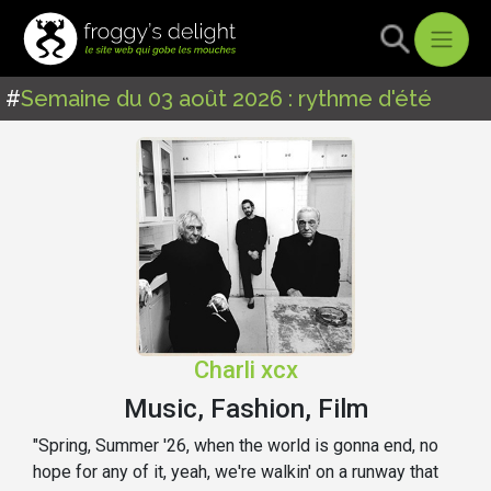
#
Semaine du 03 août 2026 : rythme d'été
Charli xcx
Music, Fashion, Film
"Spring, Summer '26, when the world is gonna end, no
hope for any of it, yeah, we're walkin' on a runway that