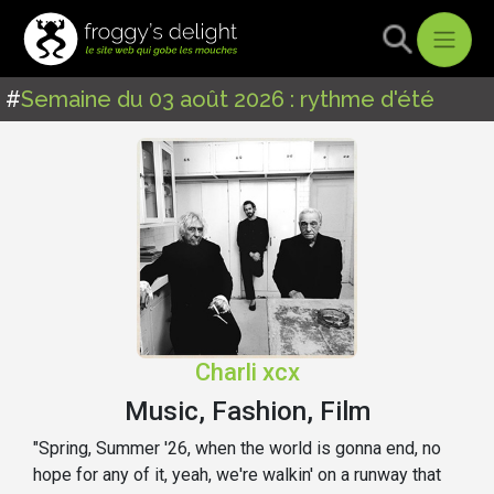
#
Semaine du 03 août 2026 : rythme d'été
Charli xcx
Music, Fashion, Film
"Spring, Summer '26, when the world is gonna end, no
hope for any of it, yeah, we're walkin' on a runway that