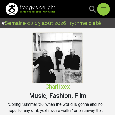
#
Semaine du 03 août 2026 : rythme d'été
Charli xcx
Music, Fashion, Film
"Spring, Summer '26, when the world is gonna end, no
hope for any of it, yeah, we're walkin' on a runway that