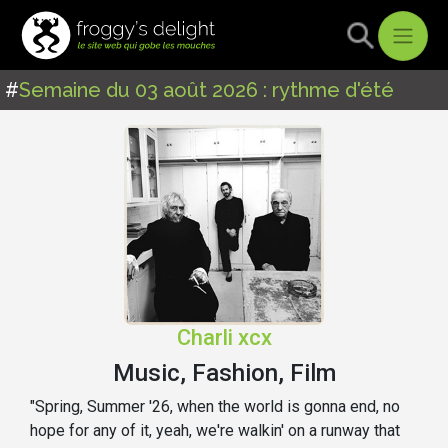
#
Semaine du 03 août 2026 : rythme d'été
Charli xcx
Music, Fashion, Film
"Spring, Summer '26, when the world is gonna end, no
hope for any of it, yeah, we're walkin' on a runway that