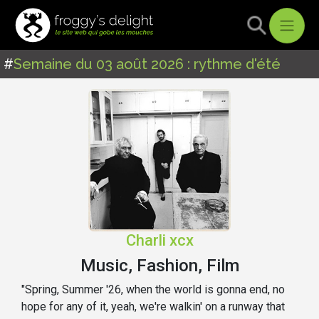
#
Semaine du 03 août 2026 : rythme d'été
Charli xcx
Music, Fashion, Film
"Spring, Summer '26, when the world is gonna end, no
hope for any of it, yeah, we're walkin' on a runway that