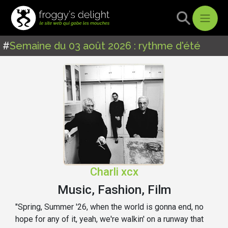
#
Semaine du 03 août 2026 : rythme d'été
Charli xcx
Music, Fashion, Film
"Spring, Summer '26, when the world is gonna end, no
hope for any of it, yeah, we're walkin' on a runway that