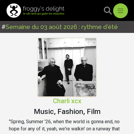
#
Semaine du 03 août 2026 : rythme d'été
Charli xcx
Music, Fashion, Film
"Spring, Summer '26, when the world is gonna end, no
hope for any of it, yeah, we're walkin' on a runway that