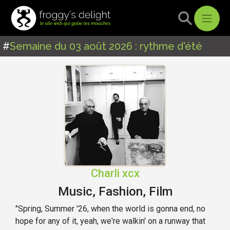
#
Semaine du 03 août 2026 : rythme d'été
Charli xcx
Music, Fashion, Film
"Spring, Summer '26, when the world is gonna end, no
hope for any of it, yeah, we're walkin' on a runway that