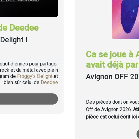
de Deedee
Delight !
Ca se joue à 
avait déjà parl
uotidiennes pour partager
rock et du métal avec plein
Avignon OFF 2
agram de
Froggy's Delight
et
bien sûr celui de
Deedee
Des pièces dont on vous 
Off de Avignon 2026.
At
pièce est celui écrit ici
e