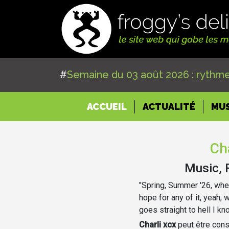
#
Semaine du 03 août 2026 : rythme
(CURRENT)
ACCUEIL
ACTUALITÉ
MU
Cha
Music, 
"Spring, Summer '26, whe
hope for any of it, yeah, 
goes straight to hell I kn
Charli xcx
peut être con