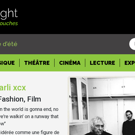
 d'été
SIQUE
THÉÂTRE
CINÉMA
LECTURE
EX
rli xcx
Fashion, Film
n the world is gonna end, no
we're walkin' on a runway that
ow"
sidérée comme une figure de