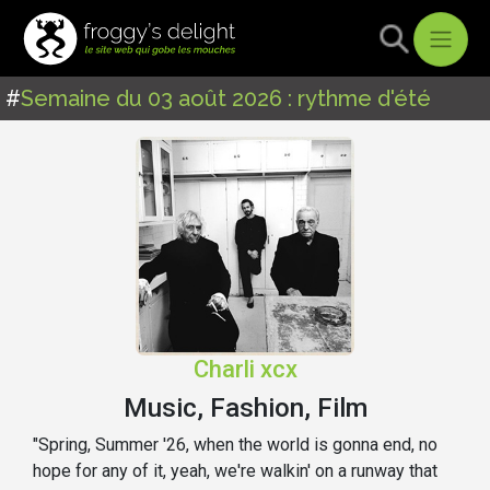
#
Semaine du 03 août 2026 : rythme d'été
Charli xcx
Music, Fashion, Film
"Spring, Summer '26, when the world is gonna end, no
hope for any of it, yeah, we're walkin' on a runway that