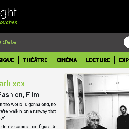
 d'été
SIQUE
THÉÂTRE
CINÉMA
LECTURE
EX
rli xcx
Fashion, Film
n the world is gonna end, no
we're walkin' on a runway that
ow"
sidérée comme une figure de