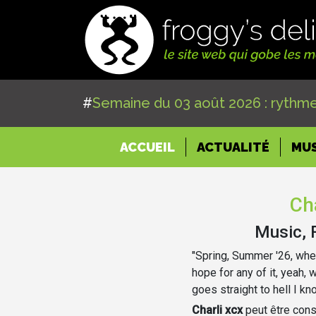
#
Semaine du 03 août 2026 : rythme
(CURRENT)
ACCUEIL
ACTUALITÉ
MU
Cha
Music, 
"Spring, Summer '26, whe
hope for any of it, yeah, 
goes straight to hell I kn
Charli xcx
peut être con