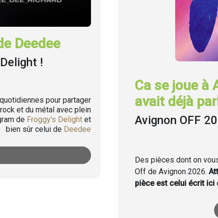
de Deedee
Delight !
Ca se joue à 
avait déjà parl
uotidiennes pour partager
rock et du métal avec plein
Avignon OFF 2
agram de
Froggy's Delight
et
bien sûr celui de
Deedee
Des pièces dont on vous 
Off de Avignon 2026.
At
pièce est celui écrit ici
e