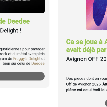
de Deedee
Delight !
Ca se joue à 
avait déjà parl
uotidiennes pour partager
rock et du métal avec plein
Avignon OFF 2
agram de
Froggy's Delight
et
bien sûr celui de
Deedee
Des pièces dont on vous 
Off de Avignon 2026.
At
pièce est celui écrit ici
e