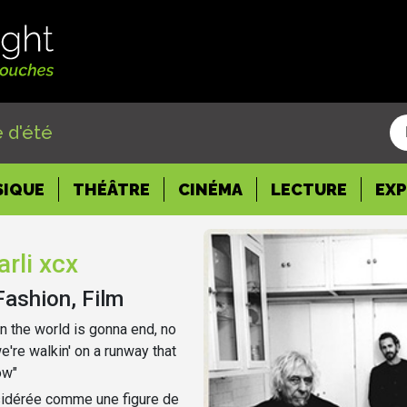
 d'été
SIQUE
THÉÂTRE
CINÉMA
LECTURE
EX
rli xcx
Fashion, Film
n the world is gonna end, no
we're walkin' on a runway that
ow"
sidérée comme une figure de