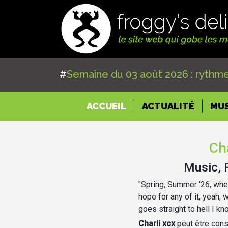
#
Semaine du 03 août 2026 : rythme
(CURRENT)
ACCUEIL
ACTUALITÉ
MU
Cha
Music, 
"Spring, Summer '26, whe
hope for any of it, yeah, 
goes straight to hell I kn
Charli xcx
peut être con