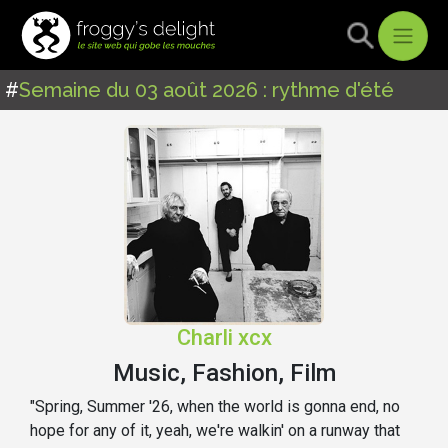
#
Semaine du 03 août 2026 : rythme d'été
Charli xcx
Music, Fashion, Film
"Spring, Summer '26, when the world is gonna end, no
hope for any of it, yeah, we're walkin' on a runway that