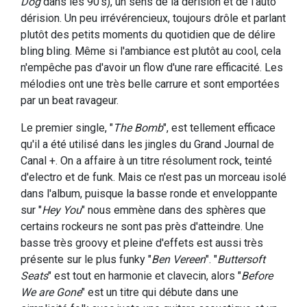
Dog
dans les 90's), un sens de la dérision et de l'auto
dérision. Un peu irrévérencieux, toujours drôle et parlant
plutôt des petits moments du quotidien que de délire
bling bling. Même si l'ambiance est plutôt au cool, cela
n'empêche pas d'avoir un flow d'une rare efficacité. Les
mélodies ont une très belle carrure et sont emportées
par un beat ravageur.
Le premier single, "
The Bomb
", est tellement efficace
qu'il a été utilisé dans les jingles du Grand Journal de
Canal +. On a affaire à un titre résolument rock, teinté
d'electro et de funk. Mais ce n'est pas un morceau isolé
dans l'album, puisque la basse ronde et enveloppante
sur "
Hey You
" nous emmène dans des sphères que
certains rockeurs ne sont pas près d'atteindre. Une
basse très groovy et pleine d'effets est aussi très
présente sur le plus funky "
Ben Vereen
". "
Buttersoft
Seats
" est tout en harmonie et clavecin, alors "
Before
We are Gone
" est un titre qui débute dans une