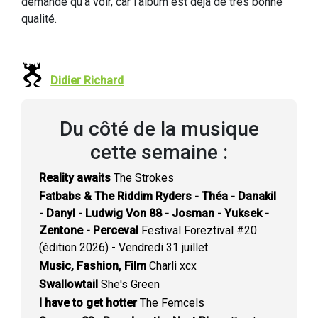
demande qu'à voir, car l'album est déjà de très bonne
qualité.
Didier Richard
Du côté de la musique
cette semaine :
Reality awaits
The Strokes
Fatbabs & The Riddim Ryders - Théa - Danakil
- Danyl - Ludwig Von 88 - Josman - Yuksek -
Zentone - Perceval
Festival Foreztival #20
(édition 2026) - Vendredi 31 juillet
Music, Fashion, Film
Charli xcx
Swallowtail
She's Green
I have to get hotter
The Femcels