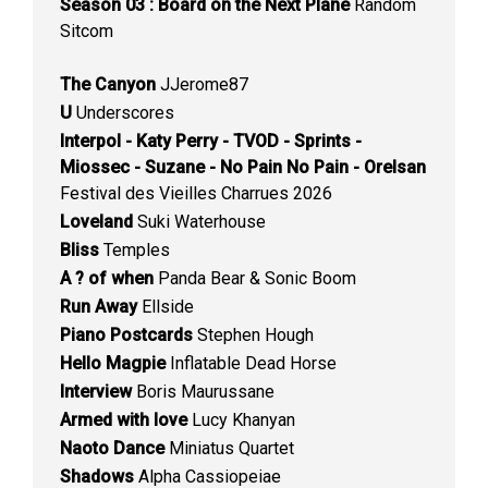
Season 03 : Board on the Next Plane
Random
Sitcom
The Canyon
JJerome87
U
Underscores
Interpol - Katy Perry - TVOD - Sprints -
Miossec - Suzane - No Pain No Pain - Orelsan
Festival des Vieilles Charrues 2026
Loveland
Suki Waterhouse
Bliss
Temples
A ? of when
Panda Bear & Sonic Boom
Run Away
Ellside
Piano Postcards
Stephen Hough
Hello Magpie
Inflatable Dead Horse
Interview
Boris Maurussane
Armed with love
Lucy Khanyan
Naoto Dance
Miniatus Quartet
Shadows
Alpha Cassiopeiae