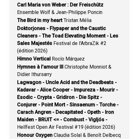
Carl Maria von Weber : Der Freischütz
Ensemble Wolf & Jean-Philippe Poncin
The Bird in my heart
Tristan Mélia
Doktorjones - Flypaper and the Caustic
Cleaners - The Toad Elevating Moment - Les
Sales Majestés
Festival de l'ArbraZik #2
(édition 2026)
Himno Vertical
Rocío Márquez
Hymnes à l'amour III
Christophe Monniot &
Didier Ithursarry
Lagwagon - Uncle Acid and the Deadbeats -
Kadavar - Alice Cooper - Impureza - Mourir -
Esodic - Crypta - Gridiron - Die Spitz -
Conjurer - Point Mort - Sinsaenum - Torche -
Carach Angren - Decapitated - Opeth - Iron
Maiden - BRUIT <= - Combust - Vigljós -
Hellfest Open Air Festival #19 (édition 2026)
Honour Oxygen
Claudia Solal & Benoît Delbecq