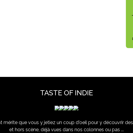
TASTE OF INDIE
 mérite que vous y jetiez un coup d'oeil pour y découvrir des 
et hors scène, déjà vues dans nos colonnes ou pas ...