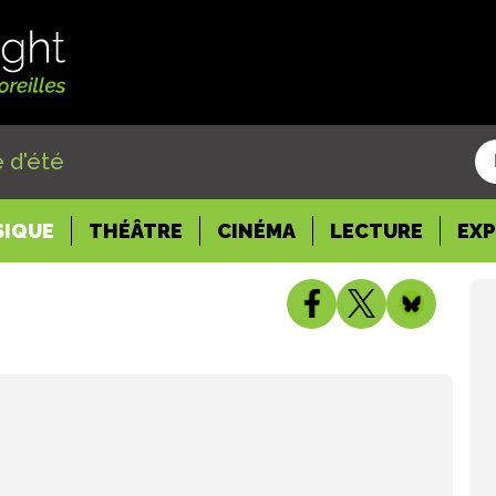
 d'été
SIQUE
THÉÂTRE
CINÉMA
LECTURE
EX