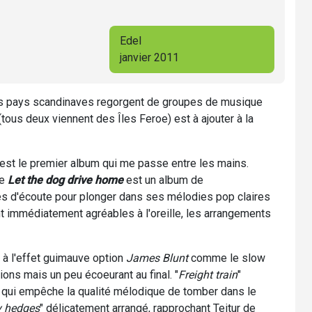
Edel
janvier 2011
i, les pays scandinaves regorgent de groupes de musique
tous deux viennent des Îles Feroe) est à ajouter à la
'est le premier album qui me passe entre les mains.
ue
Let the dog drive home
est un album de
s d'écoute pour plonger dans ses mélodies pop claires
nt immédiatement agréables à l'oreille, les arrangements
 à l'effet guimauve option
James Blunt
comme le slow
tions mais un peu écoeurant au final. "
Freight train
"
re qui empêche la qualité mélodique de tomber dans le
y hedges
" délicatement arrangé, rapprochant Teitur de