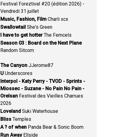
Festival Foreztival #20 (édition 2026) -
Vendredi 31 juillet
Music, Fashion, Film
Charli xcx
Swallowtail
She's Green
I have to get hotter
The Femcels
Season 03 : Board on the Next Plane
Random Sitcom
The Canyon
JJerome87
U
Underscores
Interpol - Katy Perry - TVOD - Sprints -
Miossec - Suzane - No Pain No Pain -
Orelsan
Festival des Vieilles Charrues
2026
Loveland
Suki Waterhouse
Bliss
Temples
A ? of when
Panda Bear & Sonic Boom
Run Away
Ellside