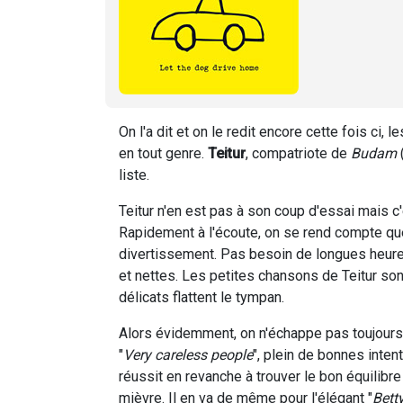
On l'a dit et on le redit encore cette fois c
en tout genre.
Teitur
, compatriote de
Budam
(
liste.
Teitur n'en est pas à son coup d'essai mais c
Rapidement à l'écoute, on se rend compte q
divertissement. Pas besoin de longues heure
et nettes. Les petites chansons de Teitur so
délicats flattent le tympan.
Alors évidemment, on n'échappe pas toujours
"
Very careless people
", plein de bonnes inten
réussit en revanche à trouver le bon équilib
mièvre. Il en va de même pour l'élégant "
Bett