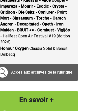
Deadbeats - Kadavar - Alice Cooper -
Impureza - Mourir - Esodic - Crypta -
Gridiron - Die Spitz - Conjurer - Point
Mort - Sinsaenum - Torche - Carach
Angren - Decapitated - Opeth - Iron
Maiden - BRUIT <= - Combust - Vigljós
-
Hellfest Open Air Festival #19 (édition
2026)
Honour Oxygen
Claudia Solal & Benoît
Delbecq
Accès aux archives de la rubrique
En savoir +