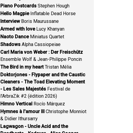
Piano Postcards
Stephen Hough
Hello Magpie
Inflatable Dead Horse
Interview
Boris Maurussane
Armed with love
Lucy Khanyan
Naoto Dance
Miniatus Quartet
Shadows
Alpha Cassiopeiae
Carl Maria von Weber : Der Freischütz
Ensemble Wolf & Jean-Philippe Poncin
The Bird in my heart
Tristan Mélia
Doktorjones - Flypaper and the Caustic
Cleaners - The Toad Elevating Moment
- Les Sales Majestés
Festival de
l'ArbraZik #2 (édition 2026)
Himno Vertical
Rocío Márquez
Hymnes à l'amour III
Christophe Monniot
& Didier Ithursarry
Lagwagon - Uncle Acid and the