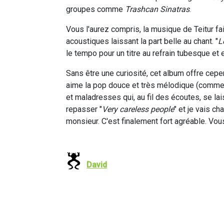
groupes comme
Trashcan Sinatras
.
Vous l'aurez compris, la musique de Teitur fai
acoustiques laissant la part belle au chant. "
L
le tempo pour un titre au refrain tubesque et 
Sans être une curiosité, cet album offre cep
aime la pop douce et très mélodique (comme
et maladresses qui, au fil des écoutes, se la
repasser "
Very careless people
" et je vais c
monsieur. C'est finalement fort agréable. V
David