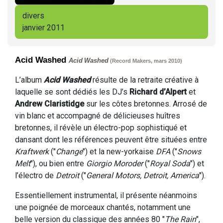
divers
janvier 2011
Acid Washed
Acid Washed
(Record Makers, mars 2010
)
L’album
Acid Washed
résulte de la retraite créative à
laquelle se sont dédiés les DJ’s
Richard d’Alpert
et
Andrew Claristidge
sur les côtes bretonnes. Arrosé de
vin blanc et accompagné de délicieuses huîtres
bretonnes, il révèle un électro-pop sophistiqué et
dansant dont les références peuvent être situées entre
Kraftwerk
("
Change
") et la new-yorkaise
DFA
("
Snows
Melt
"), ou bien entre
Giorgio Moroder
("
Royal Soda
") et
l’électro de
Detroit
("
General Motors, Detroit, America
").
Essentiellement instrumental, il présente néanmoins
une poignée de morceaux chantés, notamment une
belle version du classique des années 80 "
The Rain
",