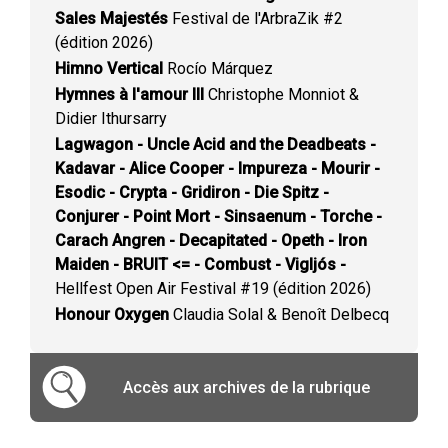
Sales Majestés
Festival de l'ArbraZik #2
(édition 2026)
Himno Vertical
Rocío Márquez
Hymnes à l'amour III
Christophe Monniot &
Didier Ithursarry
Lagwagon - Uncle Acid and the Deadbeats -
Kadavar - Alice Cooper - Impureza - Mourir -
Esodic - Crypta - Gridiron - Die Spitz -
Conjurer - Point Mort - Sinsaenum - Torche -
Carach Angren - Decapitated - Opeth - Iron
Maiden - BRUIT <= - Combust - Vigljós -
Hellfest Open Air Festival #19 (édition 2026)
Honour Oxygen
Claudia Solal & Benoît Delbecq
Accès aux archives de la rubrique