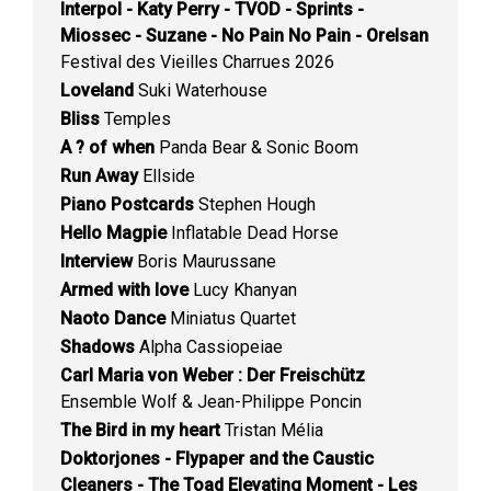
Interpol - Katy Perry - TVOD - Sprints -
Miossec - Suzane - No Pain No Pain - Orelsan
Festival des Vieilles Charrues 2026
Loveland
Suki Waterhouse
Bliss
Temples
A ? of when
Panda Bear & Sonic Boom
Run Away
Ellside
Piano Postcards
Stephen Hough
Hello Magpie
Inflatable Dead Horse
Interview
Boris Maurussane
Armed with love
Lucy Khanyan
Naoto Dance
Miniatus Quartet
Shadows
Alpha Cassiopeiae
Carl Maria von Weber : Der Freischütz
Ensemble Wolf & Jean-Philippe Poncin
The Bird in my heart
Tristan Mélia
Doktorjones - Flypaper and the Caustic
Cleaners - The Toad Elevating Moment - Les