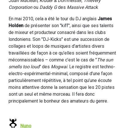
Juan Maclean
,
Kruder & Dorfmeister
,
Thievery
Corporation
ou
Daddy G
des
Massive Attack
.
En mai 2010, cela a été le tour du DJ anglais
James
Holden
de présenter son "kiff", ainsi que ses talents
de mixeur et producteur consacré dans les clubs
londoniens. Son "DJ-Kicks" est une succession de
collages et loops de musiques d’artistes divers
travaillées de façon à ce qu’elles soient fréquemment
méconnaissables – comme c’est le cas de "
The sun
smells too loud
" des
Mogwai
. Le registre est techno-
electro-expérimental-minimal, composé d’une façon
particulièrement répétitive, à tel point qu’une écoute
moins attentive donne la sensation que les 20 pistes
sont un seul et même morceau. Il fera donc
principalement le bonheur des amateurs du genre.
Nuno