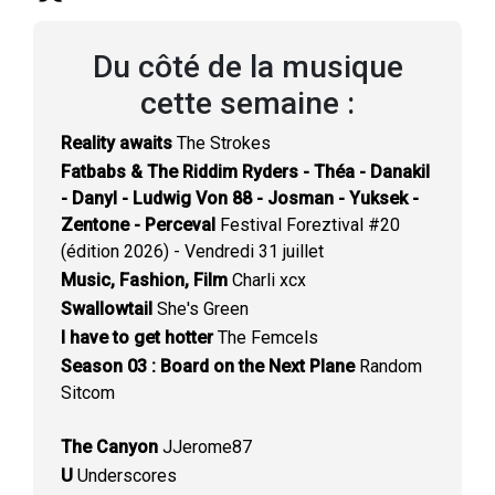
Du côté de la musique
cette semaine :
Reality awaits
The Strokes
Fatbabs & The Riddim Ryders - Théa - Danakil
- Danyl - Ludwig Von 88 - Josman - Yuksek -
Zentone - Perceval
Festival Foreztival #20
(édition 2026) - Vendredi 31 juillet
Music, Fashion, Film
Charli xcx
Swallowtail
She's Green
I have to get hotter
The Femcels
Season 03 : Board on the Next Plane
Random
Sitcom
The Canyon
JJerome87
U
Underscores