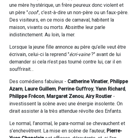
une mère hystérique, un frère peureux donc violent et
un père "
cool
", c'est-à-dire un non-père ou un faux-père.
Des visiteurs, en ce mois de carnaval, habitent la
maison, vivants ou morts. Absinthe leur parle
indistinctement. Au loin, la mer.
Lorsque la jeune fille annonce au père qu’elle veut être
écrivain, celui-ci la reprend "
écri-vaine
?" avant de lui
demander si cela n’est pas tourné contre lui, car il en
souffrirait…
Des comédiens fabuleux -
Catherine Vinatier
,
Philippe
Azarn
,
Laure Guillem
,
Perrine Guffroy
,
Yann Richard
,
Philippe Frécon
,
Margaret Zenou
,
Airy Routier
-
investissent la scène avec une énergie insolente. On
dirait assister à la très attendue révolte des Enfants.
Le normal, l’anormal, le para-normal se chevauchent et
s’enchevêtrent. La mise en scène de l’auteur,
Pierre-