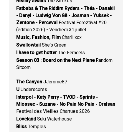
Reality awaits
The Strokes
Fatbabs & The Riddim Ryders - Théa - Danakil
- Danyl - Ludwig Von 88 - Josman - Yuksek -
Zentone - Perceval
Festival Foreztival #20
(édition 2026) - Vendredi 31 juillet
Music, Fashion, Film
Charli xcx
Swallowtail
She's Green
I have to get hotter
The Femcels
Season 03 : Board on the Next Plane
Random
Sitcom
The Canyon
JJerome87
U
Underscores
Interpol - Katy Perry - TVOD - Sprints -
Miossec - Suzane - No Pain No Pain - Orelsan
Festival des Vieilles Charrues 2026
Loveland
Suki Waterhouse
Bliss
Temples