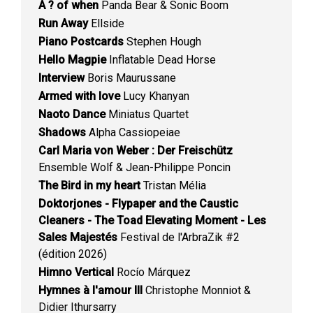
A ? of when
Panda Bear & Sonic Boom
Run Away
Ellside
Piano Postcards
Stephen Hough
Hello Magpie
Inflatable Dead Horse
Interview
Boris Maurussane
Armed with love
Lucy Khanyan
Naoto Dance
Miniatus Quartet
Shadows
Alpha Cassiopeiae
Carl Maria von Weber : Der Freischütz
Ensemble Wolf & Jean-Philippe Poncin
The Bird in my heart
Tristan Mélia
Doktorjones - Flypaper and the Caustic
Cleaners - The Toad Elevating Moment - Les
Sales Majestés
Festival de l'ArbraZik #2
(édition 2026)
Himno Vertical
Rocío Márquez
Hymnes à l'amour III
Christophe Monniot &
Didier Ithursarry