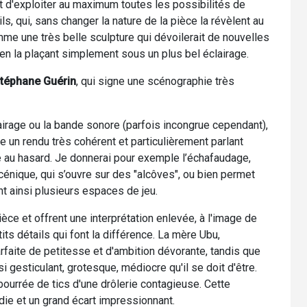
t d'exploiter au maximum toutes les possibilités de
ls, qui, sans changer la nature de la pièce la révèlent au
me une très belle sculpture qui dévoilerait de nouvelles
, en la plaçant simplement sous un plus bel éclairage.
téphane Guérin
, qui signe une scénographie très
airage ou la bande sonore (parfois incongrue cependant),
 un rendu très cohérent et particulièrement parlant
é au hasard. Je donnerai pour exemple l’échafaudage,
scénique, qui s’ouvre sur des "alcôves", ou bien permet
t ainsi plusieurs espaces de jeu.
èce et offrent une interprétation enlevée, à l'image de
ts détails qui font la différence. La mère Ubu,
rfaite de petitesse et d'ambition dévorante, tandis que
si gesticulant, grotesque, médiocre qu'il se doit d'être.
 bourrée de tics d'une drôlerie contagieuse. Cette
ie et un grand écart impressionnant.