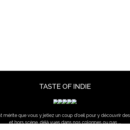
TASTE OF INDIE
 mérite que vous y jetiez un coup d'oeil pour y découvrir des 
et hors scène, déjà vues dans nos colonnes ou pas ...