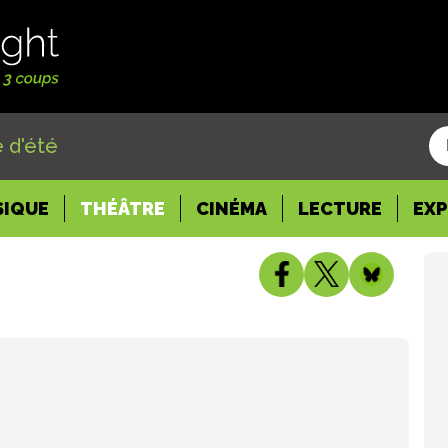
 d'été
SIQUE
THÉÂTRE
CINÉMA
LECTURE
EX