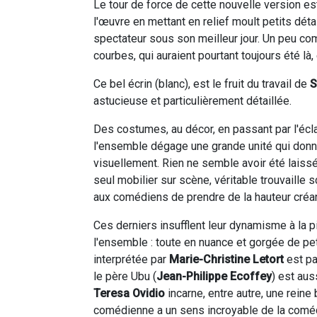
Le tour de force de cette nouvelle version es
l'œuvre en mettant en relief moult petits détai
spectateur sous son meilleur jour. Un peu com
courbes, qui auraient pourtant toujours été là
Ce bel écrin (blanc), est le fruit du travail de
S
astucieuse et particulièrement détaillée.
Des costumes, au décor, en passant par l'écl
l'ensemble dégage une grande unité qui donne
visuellement. Rien ne semble avoir été laiss
seul mobilier sur scène, véritable trouvaille 
aux comédiens de prendre de la hauteur créan
Ces derniers insufflent leur dynamisme à la pi
l'ensemble : toute en nuance et gorgée de peti
interprétée par
Marie-Christine Letort
est pa
le père Ubu (
Jean-Philippe Ecoffey
) est aus
Teresa Ovidio
incarne, entre autre, une reine
comédienne a un sens incroyable de la coméd