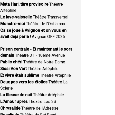
Mata Hari, titre provisoire
Théâtre
Artéphile
Le lave-vaisselle
Théâtre Transversal
Monstre-moi
Théâtre de l'Oriflamme
Ca se joue à Avignon et on vous en
avait déjà parlé !
Avignon OFF 2026
Prison centrale - Et maintenant je sors
demain
Théâtre 3T - 10ème Avenue
Public chéri
Théâtre de Notre Dame
Sissi Von Vart
Théâtre Artéphile
Et vivre était sublime
Théâtre Artéphile
Deux pas vers les étoiles
Théâtre La
Scierie
La fileuse de nuit
Théâtre Artéphile
L'Amour après
Théâtre Les 3S
Chrysalide
Théâtre de l'Adresse
Rosalinde
Théâtre du Roi René