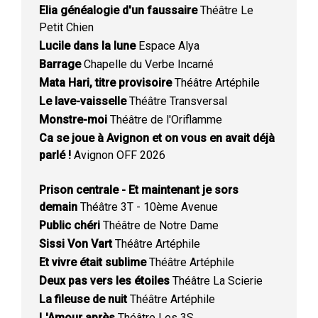
Elia généalogie d'un faussaire
Théâtre Le
Petit Chien
Lucile dans la lune
Espace Alya
Barrage
Chapelle du Verbe Incarné
Mata Hari, titre provisoire
Théâtre Artéphile
Le lave-vaisselle
Théâtre Transversal
Monstre-moi
Théâtre de l'Oriflamme
Ca se joue à Avignon et on vous en avait déjà
parlé !
Avignon OFF 2026
Prison centrale - Et maintenant je sors
demain
Théâtre 3T - 10ème Avenue
Public chéri
Théâtre de Notre Dame
Sissi Von Vart
Théâtre Artéphile
Et vivre était sublime
Théâtre Artéphile
Deux pas vers les étoiles
Théâtre La Scierie
La fileuse de nuit
Théâtre Artéphile
L'Amour après
Théâtre Les 3S