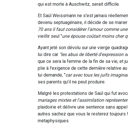
qui est morte à Auschwitz, serait difficile.
Et Saül Weissmann ne s'est jamais réellement 
devenu septuagénaire, il décide de se marier
70 ans il faut considérer l'amour comme une u
vieillir seul "
une épouse coûtait moins cher qu
Ayant jeté son dévolu sur une vierge quadragé
lui dire car
"les abus de liberté d'expression 
que ce sera la femme de la fin de sa vie, et 
plie à l'exigence de cette dernière relative a
lui demande, "
car avec tous les juifs imaginair
ses parents qu'il ne peut produire.
Malgré les protestations de Saül qui fut avocat
mariages mixtes et l'assimilation représent
plaidoirie et délivre une sentence sans appel 
autres sachez que vous le resterez toujours !
métaphysiques.