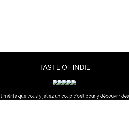
TASTE OF INDIE
 mérite que vous y jetiez un coup d'oeil pour y découvrir des 
et hors scène, déjà vues dans nos colonnes ou pas ...
www.tasteofindie.com