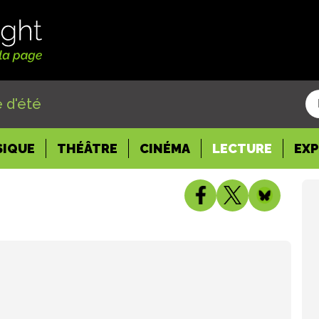
 d'été
SIQUE
THÉÂTRE
CINÉMA
LECTURE
EX