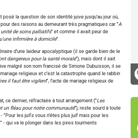
posé la question de son identité juive jusqu'au jour où,
 pour des raisons au demeurant très pragmatiques car "
A
nité de soins palliatifs
" et comme il avait peur de
'une infirmière à domicile
".
naire d'une laideur apocalyptique (il se garde bien de le
sont dangereux pour la santé morale
"), mais dont il sait
juive malgré son nom francisé de Simone Dubuisson, il se
u mariage religieux et c'est la catastrophe quand le rabbin
es il faut être vigilent
", l'acte de mariage religieux de
, ce dernier, réfractaire à tout arrangement ("
Les
ent un fléau pour notre communauté
"), reste sourd à toute
- "Pour les juifs vous n'êtes plus juif mais pour les
" - qui va le plonger dans les pires tourments