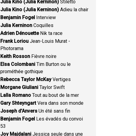
Julia Kino (Julia Kerninon)
Stiletto
Julia Kino (Julia Kerninon)
Adieu la chair
Benjamin Fogel
Interview
Julia Kerninon
Coquilles
Adrien Dénouette
Nik ta race
Frank Loriou
Jean-Louis Murat -
Photorama
Keith Rosson
Fièvre noire
Elsa Colombani
Tim Burton ou le
prométhée gothique
Rebecca Taylor McKay
Vertiges
Morgane Giuliani
Taylor Swift
Lalla Romano
Tout au bout de la mer
Gary Shteyngart
Vera dans son monde
Joseph d'Anvers
Un été sans fin
Benjamin Fogel
Les évadés du convoi
53
Joy Majdalani
Jessica seule dans une