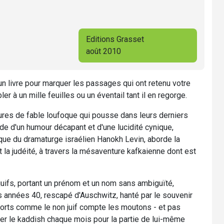
Editions Grasset
août 2010
un livre pour marquer les passages qui ont retenu votre
r à un mille feuilles ou un éventail tant il en regorge.
lures de fable loufoque qui pousse dans leurs derniers
ide d'un humour décapant et d'une lucidité cynique,
esque du dramaturge israélien Hanokh Levin, aborde la
 la judéité, à travers la mésaventure kafkaienne dont est
juifs, portant un prénom et un nom sans ambiguïté,
res années 40, rescapé d'Auschwitz, hanté par le souvenir
morts comme le non juif compte les moutons - et pas
ter le kaddish chaque mois pour la partie de lui-même