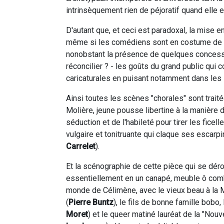
intrinsèquement rien de péjoratif quand elle
D'autant que, et ceci est paradoxal, la mise e
même si les comédiens sont en costume de vil
nonobstant la présence de quelques concession
réconcilier ? - les goûts du grand public qui 
caricaturales en puisant notamment dans les 
Ainsi toutes les scènes "chorales" sont trait
Molière, jeune pousse libertine à la manière d
séduction et de l'habileté pour tirer les fice
vulgaire et tonitruante qui claque ses escarp
Carrelet
).
Et la scénographie de cette pièce qui se dérou
essentiellement en un canapé, meuble ô combie
monde de Célimène, avec le vieux beau à la M
(
Pierre Buntz
), le fils de bonne famille bobo,
Moret
) et le queer matiné lauréat de la "Nouv