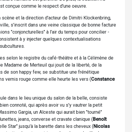
 est conçue comme le respect d'une oeuvre.
n scène et la direction d'acteur de Dimitri Klockenbring,
le, s'inscrit dans une veine classique de bonne facture
s "conjoncturelles" à l'air du temps pour concilier -
consistent à y injecter quelques contextualisations
subcultures.
ées selon le registre du café-théâtre et à la Célimène de
e Madame de Merteuil qui jouit de la liberté, de la
lles de son happy few, se substitue une frénétique
ins vernis rouge comme elle heurte les vers (
Constance
le dans le lieu unique du salon de la belle, consiste
n connoté, qui après avoir vu s'y vautrer la petit
assimo Gargia, un Alceste qui aurait bien "tourné"
 lunettes, jeans, converse et cravate clanique (
Benoît
elle Star" jusqu'à la barette dans les cheveux (
Nicolas