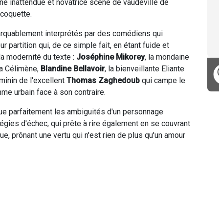
ne inattendue et novatrice scène de vaudeville de
 coquette.
arquablement interprétés par des comédiens qui
 partition qui, de ce simple fait, en étant fuide et
 la modernité du texte :
Joséphine Mikorey
, la mondaine
ra Célimène,
Blandine Bellavoir
, la bienveillante Eliante
minin de l'excellent
Thomas Zaghedoub
qui campe le
omme urbain face à son contraire.
ue parfaitement les ambiguités d'un personnage
égies d'échec, qui prête à rire également en se couvrant
ue, prônant une vertu qui n'est rien de plus qu'un amour