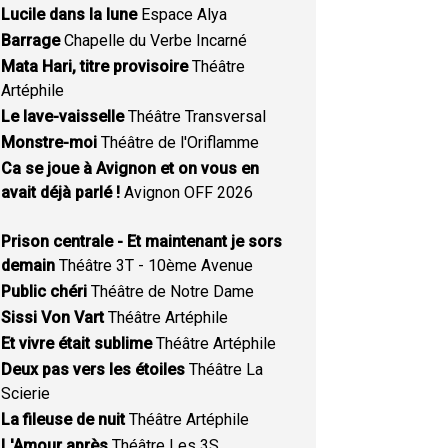
Lucile dans la lune
Espace Alya
Barrage
Chapelle du Verbe Incarné
Mata Hari, titre provisoire
Théâtre
Artéphile
Le lave-vaisselle
Théâtre Transversal
Monstre-moi
Théâtre de l'Oriflamme
Ca se joue à Avignon et on vous en
avait déjà parlé !
Avignon OFF 2026
Prison centrale - Et maintenant je sors
demain
Théâtre 3T - 10ème Avenue
Public chéri
Théâtre de Notre Dame
Sissi Von Vart
Théâtre Artéphile
Et vivre était sublime
Théâtre Artéphile
Deux pas vers les étoiles
Théâtre La
Scierie
La fileuse de nuit
Théâtre Artéphile
L'Amour après
Théâtre Les 3S