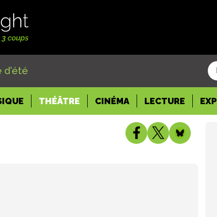
 d'été
SIQUE
THÉÂTRE
CINÉMA
LECTURE
EX