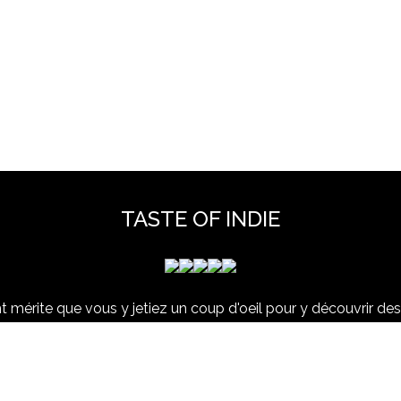
TASTE OF INDIE
 mérite que vous y jetiez un coup d'oeil pour y découvrir des 
et hors scène, déjà vues dans nos colonnes ou pas ...
www.tasteofindie.com