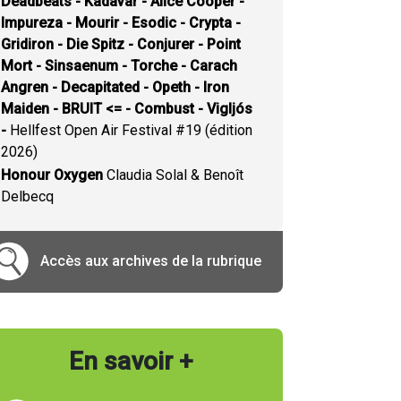
Deadbeats - Kadavar - Alice Cooper -
Impureza - Mourir - Esodic - Crypta -
Gridiron - Die Spitz - Conjurer - Point
Mort - Sinsaenum - Torche - Carach
Angren - Decapitated - Opeth - Iron
Maiden - BRUIT <= - Combust - Vigljós
-
Hellfest Open Air Festival #19 (édition
2026)
Honour Oxygen
Claudia Solal & Benoît
Delbecq
Accès aux archives de la rubrique
En savoir +