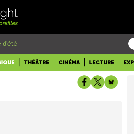
 d'été
SIQUE
THÉÂTRE
CINÉMA
LECTURE
EX