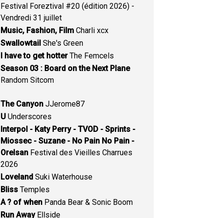
Festival Foreztival #20 (édition 2026) -
Vendredi 31 juillet
Music, Fashion, Film
Charli xcx
Swallowtail
She's Green
I have to get hotter
The Femcels
Season 03 : Board on the Next Plane
Random Sitcom
The Canyon
JJerome87
U
Underscores
Interpol - Katy Perry - TVOD - Sprints -
Miossec - Suzane - No Pain No Pain -
Orelsan
Festival des Vieilles Charrues
2026
Loveland
Suki Waterhouse
Bliss
Temples
A ? of when
Panda Bear & Sonic Boom
Run Away
Ellside