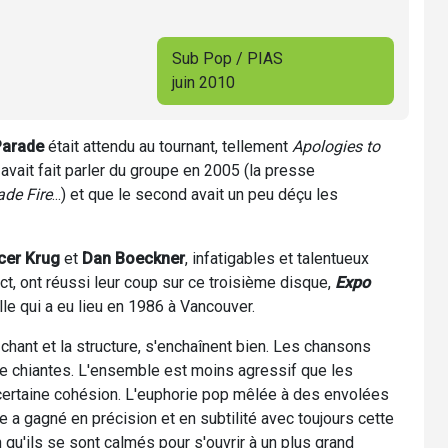
Sub Pop / PIAS
juin 2010
Parade
était attendu au tournant, tellement
Apologies to
 avait fait parler du groupe en 2005 (la presse
ade Fire
...) et que le second avait un peu déçu les
cer Krug
et
Dan Boeckner
, infatigables et talentueux
t, ont réussi leur coup sur ce troisième disque,
Expo
lle qui a eu lieu en 1986 à Vancouver.
hant et la structure, s'enchaînent bien. Les chansons
e chiantes. L'ensemble est moins agressif que les
 certaine cohésion. L'euphorie pop mêlée à des envolées
e a gagné en précision et en subtilité avec toujours cette
 qu'ils se sont calmés pour s'ouvrir à un plus grand