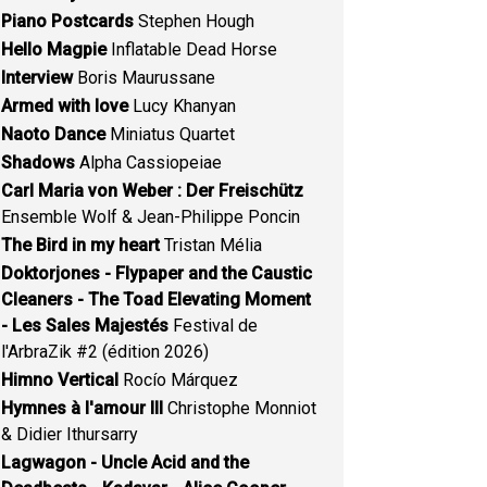
Piano Postcards
Stephen Hough
Hello Magpie
Inflatable Dead Horse
Interview
Boris Maurussane
Armed with love
Lucy Khanyan
Naoto Dance
Miniatus Quartet
Shadows
Alpha Cassiopeiae
Carl Maria von Weber : Der Freischütz
Ensemble Wolf & Jean-Philippe Poncin
The Bird in my heart
Tristan Mélia
Doktorjones - Flypaper and the Caustic
Cleaners - The Toad Elevating Moment
- Les Sales Majestés
Festival de
l'ArbraZik #2 (édition 2026)
Himno Vertical
Rocío Márquez
Hymnes à l'amour III
Christophe Monniot
& Didier Ithursarry
Lagwagon - Uncle Acid and the