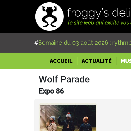
#
Semaine du 03 août 2026 : rythme
(CURRENT)
ACCUEIL
ACTUALITÉ
MU
Wolf Parade
Expo 86