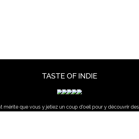
TASTE OF INDIE
 mérite que vous y jetiez un coup d'oeil pour y découvrir des 
et hors scène, déjà vues dans nos colonnes ou pas ...
www.tasteofindie.com