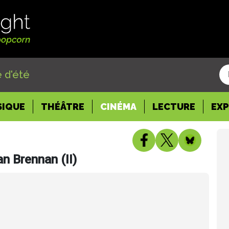
 d'été
SIQUE
THÉÂTRE
CINÉMA
LECTURE
EX
n Brennan (II)