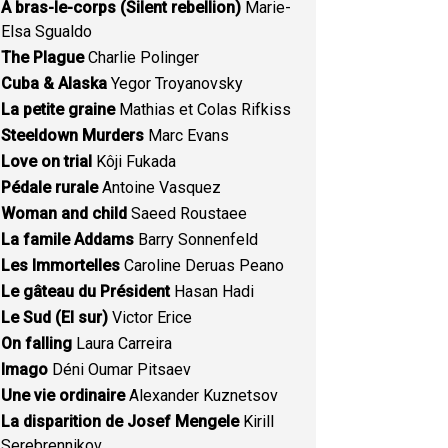
A bras-le-corps (Silent rebellion)
Marie-
Elsa Sgualdo
The Plague
Charlie Polinger
Cuba & Alaska
Yegor Troyanovsky
La petite graine
Mathias et Colas Rifkiss
Steeldown Murders
Marc Evans
Love on trial
Kôji Fukada
Pédale rurale
Antoine Vasquez
Woman and child
Saeed Roustaee
La famile Addams
Barry Sonnenfeld
Les Immortelles
Caroline Deruas Peano
Le gâteau du Président
Hasan Hadi
Le Sud (El sur)
Victor Erice
On falling
Laura Carreira
Imago
Déni Oumar Pitsaev
Une vie ordinaire
Alexander Kuznetsov
La disparition de Josef Mengele
Kirill
Serebrennikov