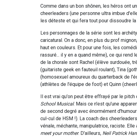
Comme dans un bon shōnen, les héros ont un 
cheerleaders (une personne ultra imbue d'el
les déteste et qui fera tout pour dissoudre la
Les personnages de la série sont les archét
caricatural. On a donc, en plus du prof mign
haut en couleurs. Et pour une fois, les comé
rassuré... il y en a quand même), ce qui rend
de la chorale sont Rachel (élève surdouée, trè
(guitariste geek en fauteuil roulant), Tina (
(homosexuel amoureux du quarterback de l'équ
(athlètes de l'équipe de foot) et Quinn (cheer
Il est vrai qu'on peut être effrayé par le pitc
School Musical
. Mais ce n'est qu'une apparen
de second degré avec énormément d'humour et 
cul-cul de HSM !). La coach des cheerleaders,
vénale, méchante, manipulatrice, raciste. Elle
meet your mother
. D'ailleurs,
Neil Patrick Harr