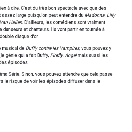
 rien à dire. C'est du très bon spectacle avec que des
t assez large puisqu'on peut entendre du
Madonna
,
Lilly
Van Hallen
. D'ailleurs, les comédiens sont vraiment
 danseurs et chanteurs. Ils vont partir en tournée à
 double disque d'or.
de musical de
Buffy contre les Vampires
, vous pouvez y
le génie qui a fait Buffy,
Firefly
,
Angel
mais aussi les
 des épisodes.
inéma Série. Sinon, vous pouvez attendre que cela passe
urs le risque de voir les épisodes diffuser dans le