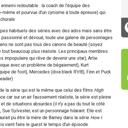
ennemi redoutable : la coach de l'équipe des
le-même et pourvue d'un cynisme à toute épreuve) qui
 chorale.
ypes habituels des séries avec des ados mais sans être
on, passionné et dévoué, toute une galerie de personnages
diens ne sont pas tous des canons de beauté (soyez
 le tout beaucoup plus réaliste. Les principaux membres
s impopulaire qui rêve de devenir une star), Artie
gothique avec un problème de bégaiement), Kurt
ipe de foot), Mercedes (diva black R'n'B), Finn et Puck
leader).
h de la série qui est le même que celui des films
High
ce car sur un air faussement réaliste, la série est pleine
de situations absurdes (il n'y a pas du tout le côté
 Sue Sylvester, est un personnage hilarant. Elle est
 aurait pu être la mère de Barney dans la série
How I
is
vient faire le guest le temps d'un épisode.