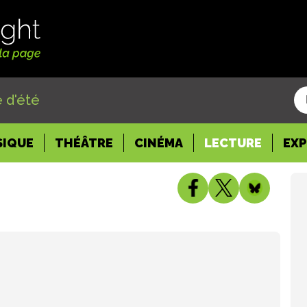
 d'été
SIQUE
THÉÂTRE
CINÉMA
LECTURE
EX