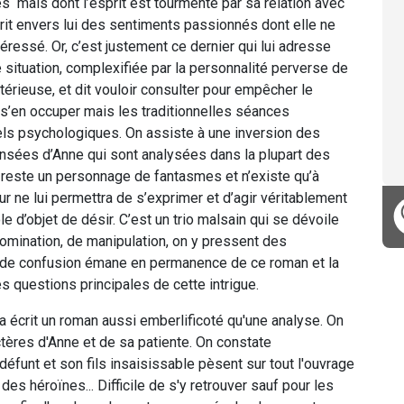
 mais dont l’esprit est tourmenté par sa relation avec
urrit envers lui des sentiments passionnés dont elle ne
téressé. Or, c’est justement ce dernier qui lui adresse
e situation, complexifiée par la personnalité perverse de
térieuse, et dit vouloir consulter pour empêcher le
s’en occuper mais les traditionnelles séances
uels psychologiques. On assiste à une inversion des
pensées d’Anne qui sont analysées dans la plupart des
, reste un personnage de fantasmes et n’existe qu’à
 ne lui permettra de s’exprimer et d’agir véritablement
e d’objet de désir. C’est un trio malsain qui se dévoile
domination, de manipulation, on y pressent des
de confusion émane en permanence de ce roman et la
es questions principales de cette intrigue.
 écrit un roman aussi emberlificoté qu'une analyse. On
ctères d'Anne et de sa patiente. On constate
défunt et son fils insaisissable pèsent sur tout l'ouvrage
s héroïnes... Difficile de s'y retrouver sauf pour les