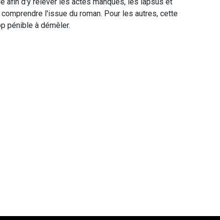
age afin d'y relever les actes manqués, les lapsus et
 comprendre l'issue du roman. Pour les autres, cette
p pénible à démêler.