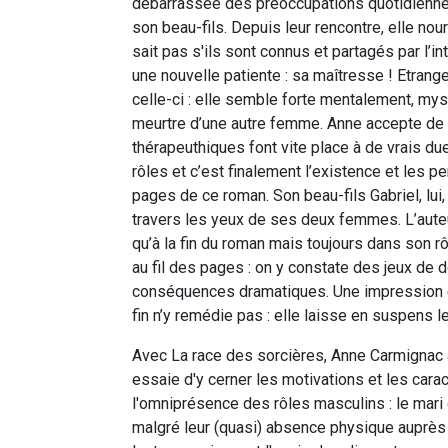
débarrassée des préoccupations quotidiennes
son beau-fils. Depuis leur rencontre, elle no
sait pas s'ils sont connus et partagés par l’in
une nouvelle patiente : sa maîtresse ! Etrang
celle-ci : elle semble forte mentalement, mys
meurtre d’une autre femme. Anne accepte de 
thérapeuthiques font vite place à de vrais d
rôles et c’est finalement l’existence et les 
pages de ce roman. Son beau-fils Gabriel, lui
travers les yeux de ses deux femmes. L’auteur
qu’à la fin du roman mais toujours dans son rôl
au fil des pages : on y constate des jeux de 
conséquences dramatiques. Une impression 
fin n’y remédie pas : elle laisse en suspens l
Avec La race des sorcières, Anne Carmignac a
essaie d'y cerner les motivations et les cara
l'omniprésence des rôles masculins : le mari 
malgré leur (quasi) absence physique auprès de