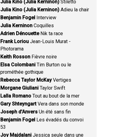
Julia Kino (Julia Kerninon)
Stiletto
Julia Kino (Julia Kerninon)
Adieu la chair
Benjamin Fogel
Interview
Julia Kerninon
Coquilles
Adrien Dénouette
Nik ta race
Frank Loriou
Jean-Louis Murat -
Photorama
Keith Rosson
Fièvre noire
Elsa Colombani
Tim Burton ou le
prométhée gothique
Rebecca Taylor McKay
Vertiges
Morgane Giuliani
Taylor Swift
Lalla Romano
Tout au bout de la mer
Gary Shteyngart
Vera dans son monde
Joseph d'Anvers
Un été sans fin
Benjamin Fogel
Les évadés du convoi
53
Joy Majdalani
Jessica seule dans une