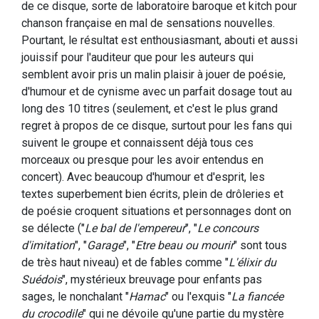
de ce disque, sorte de laboratoire baroque et kitch pour
chanson française en mal de sensations nouvelles.
Pourtant, le résultat est enthousiasmant, abouti et aussi
jouissif pour l'auditeur que pour les auteurs qui
semblent avoir pris un malin plaisir à jouer de poésie,
d'humour et de cynisme avec un parfait dosage tout au
long des 10 titres (seulement, et c'est le plus grand
regret à propos de ce disque, surtout pour les fans qui
suivent le groupe et connaissent déjà tous ces
morceaux ou presque pour les avoir entendus en
concert). Avec beaucoup d'humour et d'esprit, les
textes superbement bien écrits, plein de drôleries et
de poésie croquent situations et personnages dont on
se délecte ("
Le bal de l'empereur
", "
Le concours
d'imitation
", "
Garage
", "
Etre beau ou mourir
" sont tous
de très haut niveau) et de fables comme "
L'élixir du
Suédois
", mystérieux breuvage pour enfants pas
sages, le nonchalant "
Hamac
" ou l'exquis "
La fiancée
du crocodile
" qui ne dévoile qu'une partie du mystère