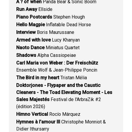
A ? of when
Panda Bear & Sonic Boom
Run Away
Ellside
Piano Postcards
Stephen Hough
Hello Magpie
Inflatable Dead Horse
Interview
Boris Maurussane
Armed with love
Lucy Khanyan
Naoto Dance
Miniatus Quartet
Shadows
Alpha Cassiopeiae
Carl Maria von Weber : Der Freischütz
Ensemble Wolf & Jean-Philippe Poncin
The Bird in my heart
Tristan Mélia
Doktorjones - Flypaper and the Caustic
Cleaners - The Toad Elevating Moment - Les
Sales Majestés
Festival de l'ArbraZik #2
(édition 2026)
Himno Vertical
Rocío Márquez
Hymnes à l'amour III
Christophe Monniot &
Didier Ithursarry