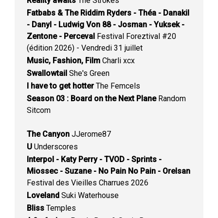
Reality awaits
The Strokes
Fatbabs & The Riddim Ryders - Théa - Danakil
- Danyl - Ludwig Von 88 - Josman - Yuksek -
Zentone - Perceval
Festival Foreztival #20
(édition 2026) - Vendredi 31 juillet
Music, Fashion, Film
Charli xcx
Swallowtail
She's Green
I have to get hotter
The Femcels
Season 03 : Board on the Next Plane
Random
Sitcom
The Canyon
JJerome87
U
Underscores
Interpol - Katy Perry - TVOD - Sprints -
Miossec - Suzane - No Pain No Pain - Orelsan
Festival des Vieilles Charrues 2026
Loveland
Suki Waterhouse
Bliss
Temples