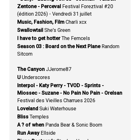
Zentone - Perceval
Festival Foreztival #20
(édition 2026) - Vendredi 31 juillet
Music, Fashion, Film
Charli xcx
Swallowtail
She's Green
I have to get hotter
The Femcels
Season 03 : Board on the Next Plane
Random
Sitcom
The Canyon
JJerome87
U
Underscores
Interpol - Katy Perry - TVOD - Sprints -
Miossec - Suzane - No Pain No Pain - Orelsan
Festival des Vieilles Charrues 2026
Loveland
Suki Waterhouse
Bliss
Temples
A ? of when
Panda Bear & Sonic Boom
Run Away
Ellside