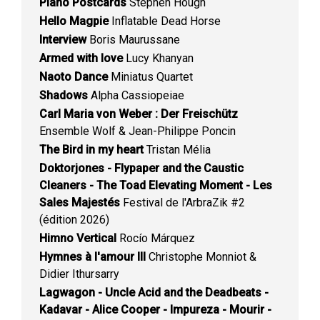
Piano Postcards
Stephen Hough
Hello Magpie
Inflatable Dead Horse
Interview
Boris Maurussane
Armed with love
Lucy Khanyan
Naoto Dance
Miniatus Quartet
Shadows
Alpha Cassiopeiae
Carl Maria von Weber : Der Freischütz
Ensemble Wolf & Jean-Philippe Poncin
The Bird in my heart
Tristan Mélia
Doktorjones - Flypaper and the Caustic
Cleaners - The Toad Elevating Moment - Les
Sales Majestés
Festival de l'ArbraZik #2
(édition 2026)
Himno Vertical
Rocío Márquez
Hymnes à l'amour III
Christophe Monniot &
Didier Ithursarry
Lagwagon - Uncle Acid and the Deadbeats -
Kadavar - Alice Cooper - Impureza - Mourir -