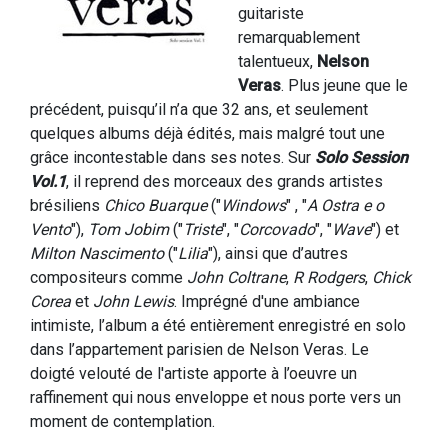
guitariste
remarquablement
talentueux,
Nelson
Veras
. Plus jeune que le
précédent, puisqu’il n’a que 32 ans, et seulement
quelques albums déjà édités, mais malgré tout une
grâce incontestable dans ses notes. Sur
Solo Session
Vol.1
, il reprend des morceaux des grands artistes
brésiliens
Chico Buarque
("
Windows
" , "
A Ostra e o
Vento
"),
Tom Jobim
("
Triste
", "
Corcovado
", "
Wave
") et
Milton Nascimento
("
Lilia
"), ainsi que d’autres
compositeurs comme
John Coltrane
,
R Rodgers
,
Chick
Corea
et
John Lewis
. Imprégné d'une ambiance
intimiste, l’album a été entièrement enregistré en solo
dans l’appartement parisien de Nelson Veras. Le
doigté velouté de l'artiste apporte à l’oeuvre un
raffinement qui nous enveloppe et nous porte vers un
moment de contemplation.