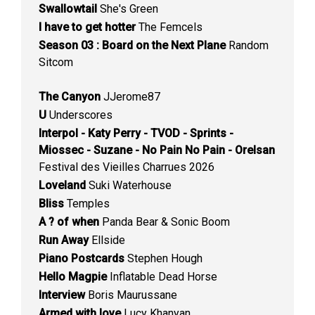
Swallowtail
She's Green
I have to get hotter
The Femcels
Season 03 : Board on the Next Plane
Random
Sitcom
The Canyon
JJerome87
U
Underscores
Interpol - Katy Perry - TVOD - Sprints -
Miossec - Suzane - No Pain No Pain - Orelsan
Festival des Vieilles Charrues 2026
Loveland
Suki Waterhouse
Bliss
Temples
A ? of when
Panda Bear & Sonic Boom
Run Away
Ellside
Piano Postcards
Stephen Hough
Hello Magpie
Inflatable Dead Horse
Interview
Boris Maurussane
Armed with love
Lucy Khanyan