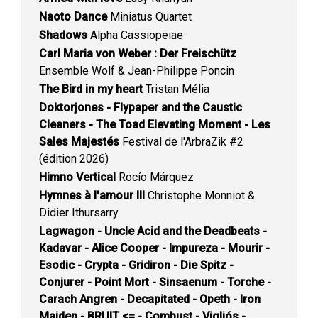
Naoto Dance
Miniatus Quartet
Shadows
Alpha Cassiopeiae
Carl Maria von Weber : Der Freischütz
Ensemble Wolf & Jean-Philippe Poncin
The Bird in my heart
Tristan Mélia
Doktorjones - Flypaper and the Caustic
Cleaners - The Toad Elevating Moment - Les
Sales Majestés
Festival de l'ArbraZik #2
(édition 2026)
Himno Vertical
Rocío Márquez
Hymnes à l'amour III
Christophe Monniot &
Didier Ithursarry
Lagwagon - Uncle Acid and the Deadbeats -
Kadavar - Alice Cooper - Impureza - Mourir -
Esodic - Crypta - Gridiron - Die Spitz -
Conjurer - Point Mort - Sinsaenum - Torche -
Carach Angren - Decapitated - Opeth - Iron
Maiden - BRUIT <= - Combust - Vigljós -