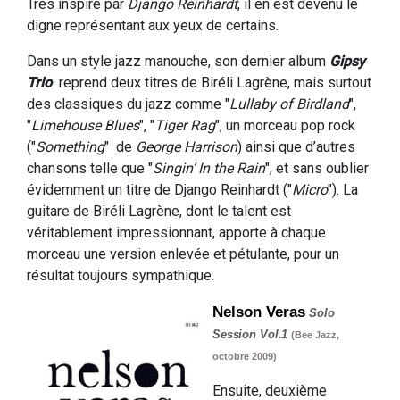
Très inspiré par
Django Reinhardt
, il en est devenu le
digne représentant aux yeux de certains.
Dans un style jazz manouche, son dernier album
Gipsy
Trio
reprend deux titres de Biréli Lagrène, mais surtout
des classiques du jazz comme "
Lullaby of Birdland
",
"
Limehouse Blues
", "
Tiger Rag
", un morceau pop rock
("
Something
" de
George Harrison
) ainsi que d’autres
chansons telle que "
Singin’ In the Rain
", et sans oublier
évidemment un titre de Django Reinhardt ("
Micro
"). La
guitare de Biréli Lagrène, dont le talent est
véritablement impressionnant, apporte à chaque
morceau une version enlevée et pétulante, pour un
résultat toujours sympathique.
Nelson Veras
Solo
Session Vol.1
(Bee Jazz,
octobre 2009)
Ensuite, deuxième