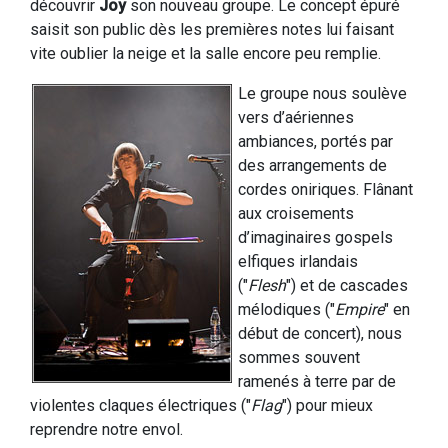
découvrir
Joy
son nouveau groupe. Le concept épuré
saisit son public dès les premières notes lui faisant
vite oublier la neige et la salle encore peu remplie.
Le groupe nous soulève
vers d’aériennes
ambiances, portés par
des arrangements de
cordes oniriques. Flânant
aux croisements
d’imaginaires gospels
elfiques irlandais
("
Flesh
") et de cascades
mélodiques ("
Empire
" en
début de concert), nous
sommes souvent
ramenés à terre par de
violentes claques électriques ("
Flag
") pour mieux
reprendre notre envol.