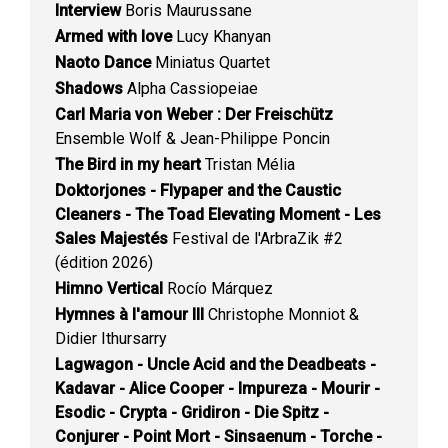
Interview
Boris Maurussane
Armed with love
Lucy Khanyan
Naoto Dance
Miniatus Quartet
Shadows
Alpha Cassiopeiae
Carl Maria von Weber : Der Freischütz
Ensemble Wolf & Jean-Philippe Poncin
The Bird in my heart
Tristan Mélia
Doktorjones - Flypaper and the Caustic
Cleaners - The Toad Elevating Moment - Les
Sales Majestés
Festival de l'ArbraZik #2
(édition 2026)
Himno Vertical
Rocío Márquez
Hymnes à l'amour III
Christophe Monniot &
Didier Ithursarry
Lagwagon - Uncle Acid and the Deadbeats -
Kadavar - Alice Cooper - Impureza - Mourir -
Esodic - Crypta - Gridiron - Die Spitz -
Conjurer - Point Mort - Sinsaenum - Torche -