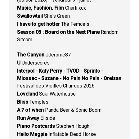
Music, Fashion, Film
Charli xcx
Swallowtail
She's Green
I have to get hotter
The Femcels
Season 03 : Board on the Next Plane
Random
Sitcom
The Canyon
JJerome87
U
Underscores
Interpol - Katy Perry - TVOD - Sprints -
Miossec - Suzane - No Pain No Pain - Orelsan
Festival des Vieilles Charrues 2026
Loveland
Suki Waterhouse
Bliss
Temples
A ? of when
Panda Bear & Sonic Boom
Run Away
Ellside
Piano Postcards
Stephen Hough
Hello Magpie
Inflatable Dead Horse