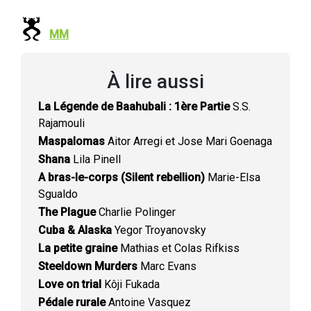
MM
À lire aussi
La Légende de Baahubali : 1ère Partie
S.S.
Rajamouli
Maspalomas
Aitor Arregi et Jose Mari Goenaga
Shana
Lila Pinell
A bras-le-corps (Silent rebellion)
Marie-Elsa
Sgualdo
The Plague
Charlie Polinger
Cuba & Alaska
Yegor Troyanovsky
La petite graine
Mathias et Colas Rifkiss
Steeldown Murders
Marc Evans
Love on trial
Kôji Fukada
Pédale rurale
Antoine Vasquez