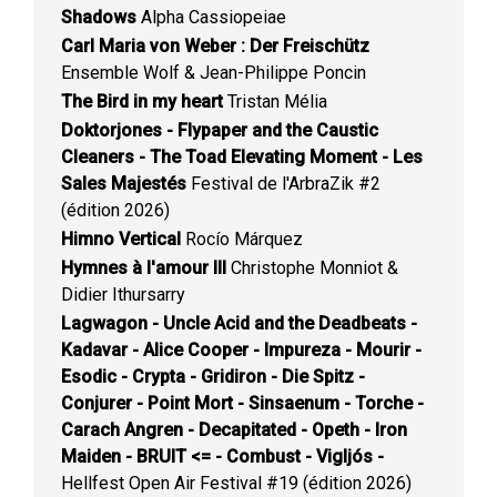
Shadows
Alpha Cassiopeiae
Carl Maria von Weber : Der Freischütz
Ensemble Wolf & Jean-Philippe Poncin
The Bird in my heart
Tristan Mélia
Doktorjones - Flypaper and the Caustic
Cleaners - The Toad Elevating Moment - Les
Sales Majestés
Festival de l'ArbraZik #2
(édition 2026)
Himno Vertical
Rocío Márquez
Hymnes à l'amour III
Christophe Monniot &
Didier Ithursarry
Lagwagon - Uncle Acid and the Deadbeats -
Kadavar - Alice Cooper - Impureza - Mourir -
Esodic - Crypta - Gridiron - Die Spitz -
Conjurer - Point Mort - Sinsaenum - Torche -
Carach Angren - Decapitated - Opeth - Iron
Maiden - BRUIT <= - Combust - Vigljós -
Hellfest Open Air Festival #19 (édition 2026)