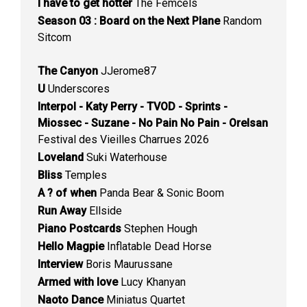
I have to get hotter
The Femcels
Season 03 : Board on the Next Plane
Random
Sitcom
The Canyon
JJerome87
U
Underscores
Interpol - Katy Perry - TVOD - Sprints -
Miossec - Suzane - No Pain No Pain - Orelsan
Festival des Vieilles Charrues 2026
Loveland
Suki Waterhouse
Bliss
Temples
A ? of when
Panda Bear & Sonic Boom
Run Away
Ellside
Piano Postcards
Stephen Hough
Hello Magpie
Inflatable Dead Horse
Interview
Boris Maurussane
Armed with love
Lucy Khanyan
Naoto Dance
Miniatus Quartet