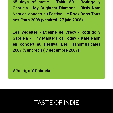
65 days of static - Tahiti 80 - Rodrigo y
Gabriela - My Brightest Diamond - Birdy Nam
Nam en concert au Festival Le Rock Dans Tous
ses Etats 2008 (vendredi 27 juin 2008)
Les Vedettes - Etienne de Crecy - Rodrigo y
Gabriela - Tiny Masters of Today - Kate Nash
en concert au Festival Les Transmusicales
2007 (Vendredi) ( 7 décembre 2007)
#Rodrigo Y Gabriela
TASTE OF INDIE