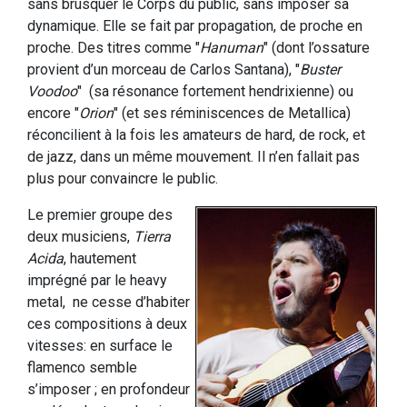
sans brusquer le Corps du public, sans imposer sa
dynamique. Elle se fait par propagation, de proche en
proche. Des titres comme "
Hanuman
" (dont l’ossature
provient d’un morceau de Carlos Santana), "
Buster
Voodoo
" (sa résonance fortement hendrixienne) ou
encore "
Orion
" (et ses réminiscences de Metallica)
réconcilient à la fois les amateurs de hard, de rock, et
de jazz, dans un même mouvement. Il n’en fallait pas
plus pour convaincre le public.
Le premier groupe des
deux musiciens,
Tierra
Acida
, hautement
imprégné par le heavy
metal, ne cesse d’habiter
ces compositions à deux
vitesses: en surface le
flamenco semble
s’imposer ; en profondeur